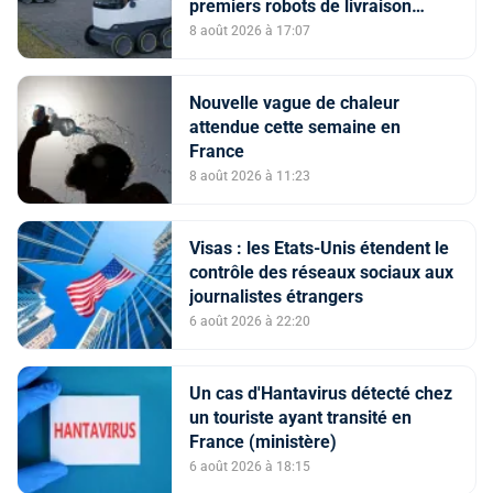
premiers robots de livraison
autonome
8 août 2026 à 17:07
Nouvelle vague de chaleur
attendue cette semaine en
France
8 août 2026 à 11:23
Visas : les Etats-Unis étendent le
contrôle des réseaux sociaux aux
journalistes étrangers
6 août 2026 à 22:20
Un cas d'Hantavirus détecté chez
un touriste ayant transité en
France (ministère)
6 août 2026 à 18:15