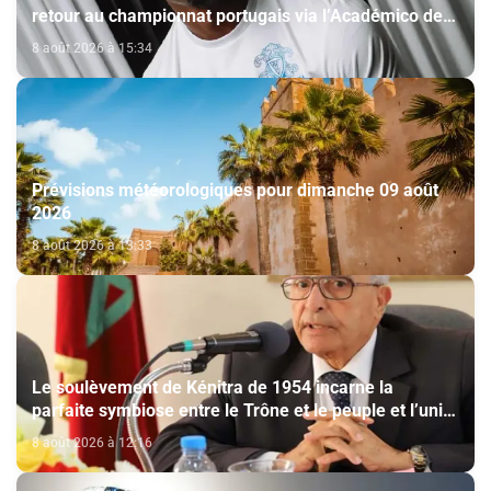
retour au championnat portugais via l’Académico de
Viseu
8 août 2026 à 15:34
Prévisions météorologiques pour dimanche 09 août
2026
8 août 2026 à 13:33
Le soulèvement de Kénitra de 1954 incarne la
parfaite symbiose entre le Trône et le peuple et l’unité
de volonté et de destin (M. El Ktiri)
8 août 2026 à 12:16