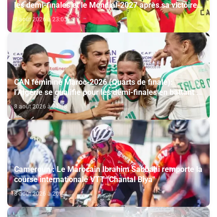
les demi-finales et le Mondial-2027 après sa victoire
face à l’Afrique du Sud (2-1)
8 août 2026 à 23:05
CAN féminine Maroc-2026 (Quarts de finale):
l’Algérie se qualifie pour les demi-finales en battant la
Côte d’Ivoire (2-1)
8 août 2026 à 21:18
Cameroun : Le Marocain Ibrahim Sabbahi remporte la
course internationale VTT "Chantal Biya"
8 août 2026 à 20:44