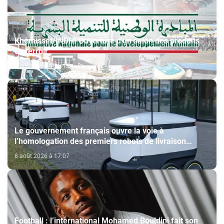
Khémisset/INDH: Ouverture d'un salon des produits
du terroir
8 août 2026 à 18:15
Le gouvernement français ouvre la voie à
l’homologation des premiers robots de livraison
autonome
8 août 2026 à 17:07
Football : l’international Mohamed Bouldini fait son