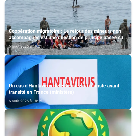
Coopération migratoire : Le retour des mineurs non
accompagnés est une question de principe basée sur
les Hautes Instructions Royales (source diplomatique)
6 août 2026 à 19:21
Un cas d'Hantavirus détecté chez un touriste ayant
transité en France (ministère)
6 août 2026 à 18:15