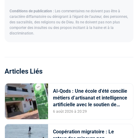
Conditions de publication :
Les commentaires ne doivent pas être à
caractère diffamatoire ou dénigrant à l'égard de l'auteur, des personnes,
des sacralités, des religions ou de Dieu. Ils ne doivent pas non plus
comporter des insultes ou des propos incitant à la haine et à la
discrimination.
Articles Liés
Al-Qods : Une école d'été concilie
métiers d’artisanat et intelligence
artificielle avec le soutien de
l'Agence Bayt Mal Al-Qods
6 août 2026 à 20:29
Acharif
Coopération migratoire : Le