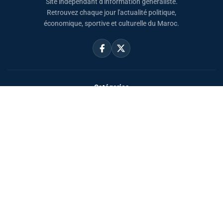
Site indépendant d'information généraliste.
Retrouvez chaque jour l'actualité politique,
économique, sportive et culturelle du Maroc.
Catégories
Actualités
Sport
Politique
Monde
Régional
Santé
Liens utiles
Le Roi Mohammed VI
SAR PH Moulay El Hassan
Horaire Prière Maroc
Carte du Maroc
Sahara Marocain
À propos
Accueil
Mentions légales
Confidentialité
Contact
بالعربية