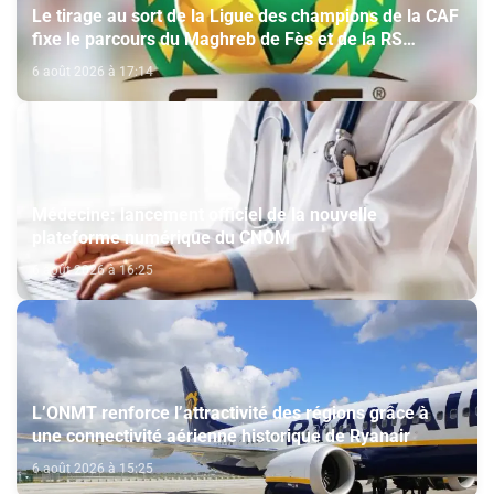
Le tirage au sort de la Ligue des champions de la CAF
fixe le parcours du Maghreb de Fès et de la RS
Berkane
6 août 2026 à 17:14
Médecine: lancement officiel de la nouvelle
plateforme numérique du CNOM
6 août 2026 à 16:25
L’ONMT renforce l’attractivité des régions grâce à
une connectivité aérienne historique de Ryanair
6 août 2026 à 15:25