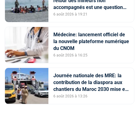
retour des mineurs non
accompagnés est une question
de principe basée sur les Hautes
6 août 2026 à 19:21
Instructions Royales (source
diplomatique)
Médecine: lancement officiel de
la nouvelle plateforme numérique
du CNOM
6 août 2026 à 16:25
Journée nationale des MRE: la
contribution de la diaspora aux
chantiers du Maroc 2030 mise en
avant
6 août 2026 à 13:26