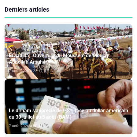
Derniers articles
El Jadida : Ouverture du Moussem de Moulay
Abdellah Amghar
7 août 2026 à 22:17
Le dirham s'apprécie de 0,8% face au dollar américain
du 30 juillet au 5 août (BAM)
7 août 2026 à 20:49