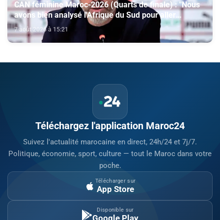
CAN féminine Maroc-2026 (Quarts de finale) : "Nous
avons bien analysé l'Afrique du Sud pour aller
chercher la victoire" (Jorge Vilda)
7 août 2026 à 15:21
Téléchargez l'application Maroc24
Suivez l'actualité marocaine en direct, 24h/24 et 7j/7.
Politique, économie, sport, culture — tout le Maroc dans votre
poche.
Télécharger sur
App Store
Disponible sur
Google Play