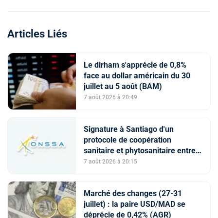
Articles Liés
Le dirham s'apprécie de 0,8%
face au dollar américain du 30
juillet au 5 août (BAM)
7 août 2026 à 20:49
Signature à Santiago d'un
protocole de coopération
sanitaire et phytosanitaire entre
l’ONSSA et le SAG
7 août 2026 à 20:15
Marché des changes (27-31
juillet) : la paire USD/MAD se
déprécie de 0,42% (AGR)