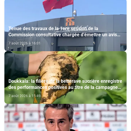
Tenue des travaux de la 1ere session de la
Commission consultative chargée d’émettre un avis
sur la délivrance de la carte du professionnel du
7 août 2026 à 16:01
cinéma (CCM)
Doukkala: la filière de la betterave sucrière enregistre
des performances positives au titre de la campagne
agricole 2025-2026
7 août 2026 à 15:49