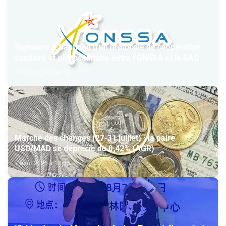
Signature à Santiago d'un protocole de coopération
sanitaire et phytosanitaire entre l’ONSSA et le SAG
7 août 2026 à 20:15
Marché des changes (27-31 juillet) : la paire
USD/MAD se déprécie de 0,42% (AGR)
7 août 2026 à 18:35