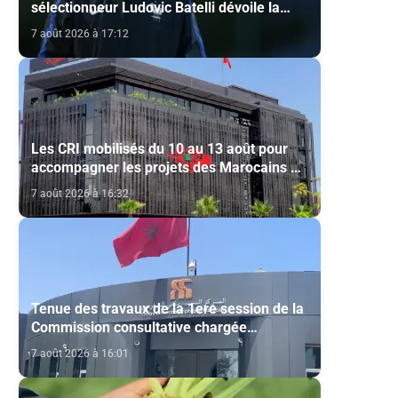
sélectionneur Ludovic Batelli dévoile la
liste finale de l'équipe nationale U20
7 août 2026 à 17:12
Les CRI mobilisés du 10 au 13 août pour
accompagner les projets des Marocains du
Monde
7 août 2026 à 16:32
Tenue des travaux de la 1ere session de la
Commission consultative chargée
d’émettre un avis sur la délivrance de la
7 août 2026 à 16:01
carte du professionnel du cinéma (CCM)