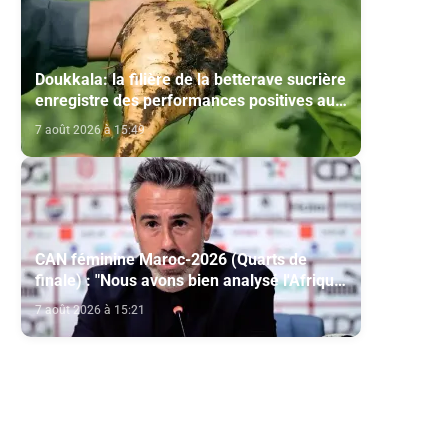
Doukkala: la filière de la betterave sucrière
enregistre des performances positives au
titre de la campagne agricole 2025-2026
7 août 2026 à 15:49
CAN féminine Maroc-2026 (Quarts de
finale) : "Nous avons bien analysé l'Afrique
du Sud pour aller chercher la victoire"
7 août 2026 à 15:21
(Jorge Vilda)