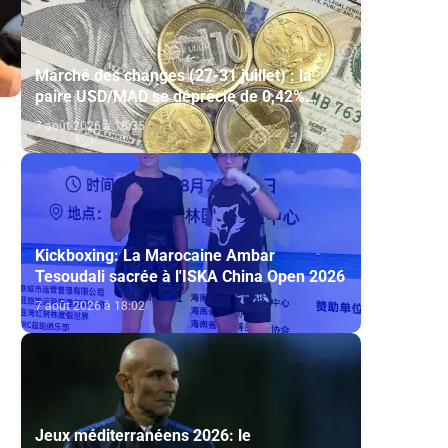
Marché des changes (27-31 juillet) : la
paire USD/MAD se déprécie de 0,42%
(AGR)
7 août 2026 à 18:35
Kickboxing: La Marocaine Ambar
Tesoudali sacrée à l'ISKA China Open 2026
7 août 2026 à 18:02
Jeux méditerranéens 2026: le