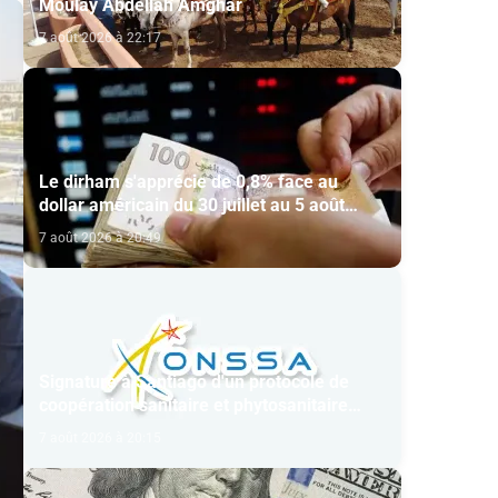
Moulay Abdellah Amghar
7 août 2026 à 22:17
Le dirham s'apprécie de 0,8% face au
dollar américain du 30 juillet au 5 août
(BAM)
7 août 2026 à 20:49
Signature à Santiago d'un protocole de
coopération sanitaire et phytosanitaire
entre l’ONSSA et le SAG
7 août 2026 à 20:15