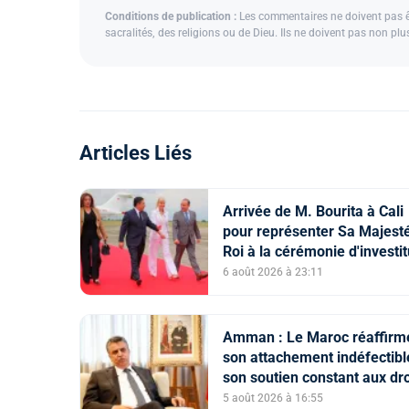
Conditions de publication :
Les commentaires ne doivent pas êtr
sacralités, des religions ou de Dieu. Ils ne doivent pas non pl
Articles Liés
Arrivée de M. Bourita à Cali
pour représenter Sa Majesté
Roi à la cérémonie d'investi
du nouveau président
6 août 2026 à 23:11
colombien
Amman : Le Maroc réaffirm
son attachement indéfectibl
son soutien constant aux dro
légitimes du peuple palestin
5 août 2026 à 16:55