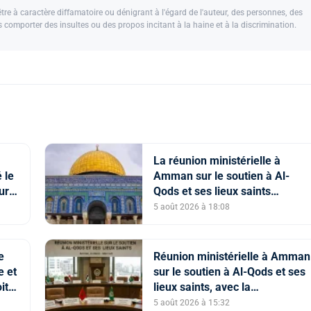
e à caractère diffamatoire ou dénigrant à l'égard de l'auteur, des personnes, des
us comporter des insultes ou des propos incitant à la haine et à la discrimination.
La réunion ministérielle à
 le
Amman sur le soutien à Al-
ture
Qods et ses lieux saints
souligne l’importance du rôle d
5 août 2026 à 18:08
Comité Al Qods présidé par SM
le Roi
e
Réunion ministérielle à Amman
e et
sur le soutien à Al-Qods et ses
its
lieux saints, avec la
ien
participation du Maroc
5 août 2026 à 15:32