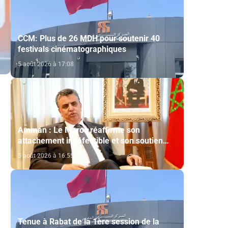
CCM: Plus de 26 MDH pour soutenir 40
festivals cinématographiques
5 août 2026 à 17:08
Amman : Le Maroc réaffirme son
attachement indéfectible et son soutien
constant aux droits légitimes du peuple
5 août 2026 à 16:55
palestinien
Tenue à Rabat de la 1ère session de la