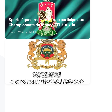
Sports équestres : Le Maroc participe aux
Championnats du Monde FEI à Aix-la-
Chapelle
5 août 2026 à 14:18
Fondation Mohammed VI des Oulémas
africains- section de la Mauritanie:
Annonce des qualifiés au concours des
5 août 2026 à 13:04
manuscrits et des documents islamiques
africains