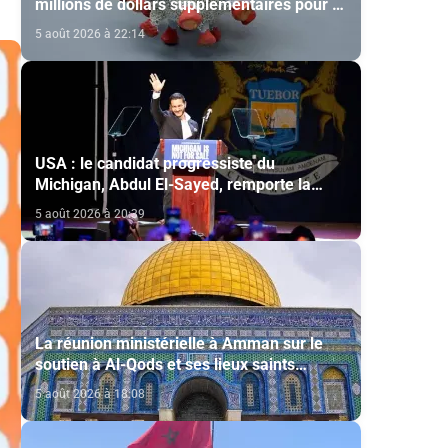
millions de dollars supplémentaires pour la
lutte contre Ebola
5 août 2026 à 22:14
USA : le candidat progressiste du
Michigan, Abdul El-Sayed, remporte la
primaire démocrate pour le Sénat
5 août 2026 à 20:39
La réunion ministérielle à Amman sur le
soutien à Al-Qods et ses lieux saints
souligne l’importance du rôle du Comité Al
5 août 2026 à 18:08
Qods présidé par SM le Roi