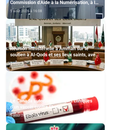
Commission d'Aide à la Numérisation, à la
Modernisation et à la Création des Salles
5 août 2026 à 16:08
de Cinéma au titre de l'année 2026
Réunion ministérielle à Amman sur le
soutien à Al-Qods et ses lieux saints, avec
la participation du Maroc
5 août 2026 à 15:32
Le Canada autorise les essais cliniques
d'un vaccin contre Ebola
5 août 2026 à 14:42