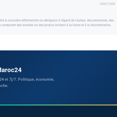
1000
/1000
e à caractère diffamatoire ou dénigrant à l'égard de l'auteur, des personnes, des
us comporter des insultes ou des propos incitant à la haine et à la discrimination.
 Maroc24
24 et 7j/7. Politique, économie,
oche.