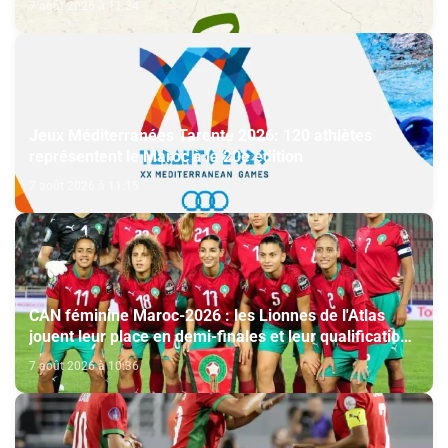
7 août 2026 à 11:24
Jeux Méditerranées Tarente 2026: 120 athlètes
représentent le Maroc à la 20e édition
7 août 2026 à 11:15
CAN féminine Maroc-2026 : les Lionnes de l'Atlas
jouent leur place en demi-finales et leur qualification
au Mondial-2027
7 août 2026 à 10:36