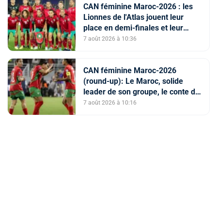
CAN féminine Maroc-2026 : les
Lionnes de l'Atlas jouent leur
place en demi-finales et leur
qualification au Mondial-2027
7 août 2026 à 10:36
CAN féminine Maroc-2026
(round-up): Le Maroc, solide
leader de son groupe, le conte de
fées du Malawi se poursuit
7 août 2026 à 10:16