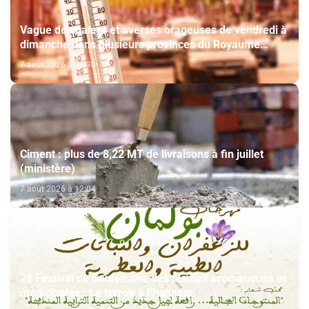
Vague de chaleur et averses orageuses de vendredi à
dimanche dans plusieurs provinces du Royaume
(Bulletin d'alerte)
7 août 2026 à 12:30
Ciment : plus de 8,22 MT de livraisons à fin juillet
(ministère)
7 août 2026 à 12:04
2è Festival de Boulemane des plantes aromatiques et
médicinales : Le terroir à l’honneur