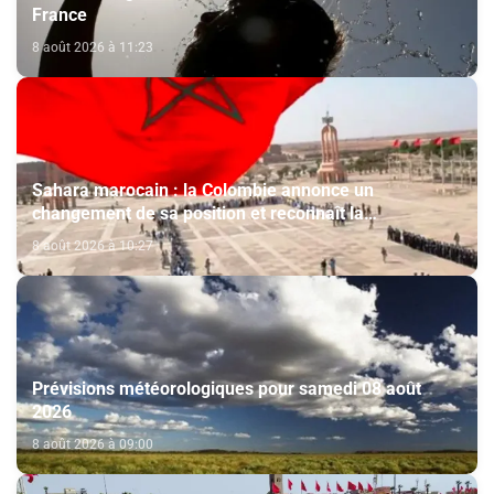
France
8 août 2026 à 11:23
Sahara marocain : la Colombie annonce un
changement de sa position et reconnaît la
souveraineté du Maroc sur son Sahara
8 août 2026 à 10:27
Prévisions météorologiques pour samedi 08 août
2026
8 août 2026 à 09:00