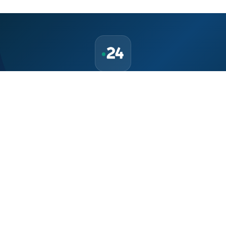
Téléchargez l'application Maroc24
Suivez l'actualité marocaine en direct, 24h/24 et 7j/7.
Politique, économie, sport, culture — tout le Maroc dans votre
poche.
Télécharger sur
App Store
Disponible sur
Google Play