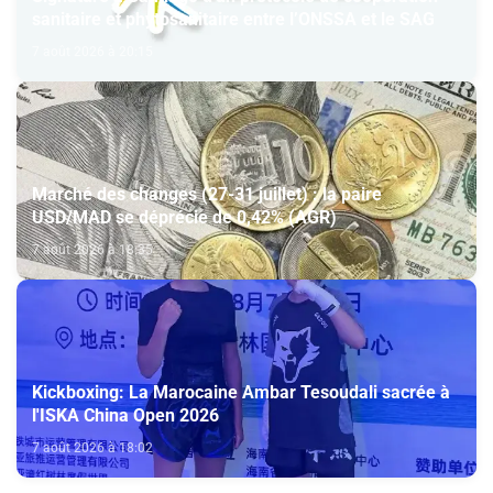
sanitaire et phytosanitaire entre l’ONSSA et le SAG
7 août 2026 à 20:15
Marché des changes (27-31 juillet) : la paire
USD/MAD se déprécie de 0,42% (AGR)
7 août 2026 à 18:35
Kickboxing: La Marocaine Ambar Tesoudali sacrée à
l'ISKA China Open 2026
7 août 2026 à 18:02