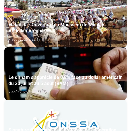
El Jadida : Ouverture du Moussem de Moulay
Abdellah Amghar
7 août 2026 à 22:17
Le dirham s'apprécie de 0,8% face au dollar américain
du 30 juillet au 5 août (BAM)
7 août 2026 à 20:49
Signature à Santiago d'un protocole de coopération