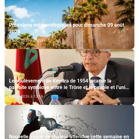
Prévisions météorologiques pour dimanche 09 août
2026
8 août 2026 à 13:33
Le soulèvement de Kénitra de 1954 incarne la
parfaite symbiose entre le Trône et le peuple et l’unité
de volonté et de destin (M. El Ktiri)
8 août 2026 à 12:16
Nouvelle vague de chaleur attendue cette semaine en