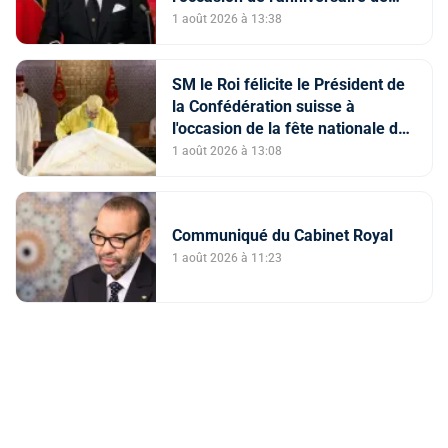
l’Indépendance de son pays
1 août 2026 à 13:38
SM le Roi félicite le Président de
la Confédération suisse à
l'occasion de la fête nationale de
son pays
1 août 2026 à 13:08
Communiqué du Cabinet Royal
1 août 2026 à 11:23