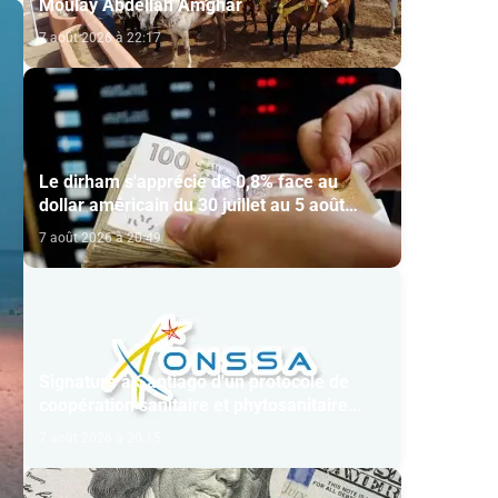
Moulay Abdellah Amghar
7 août 2026 à 22:17
Le dirham s'apprécie de 0,8% face au
dollar américain du 30 juillet au 5 août
(BAM)
7 août 2026 à 20:49
Signature à Santiago d'un protocole de
coopération sanitaire et phytosanitaire
entre l’ONSSA et le SAG
7 août 2026 à 20:15