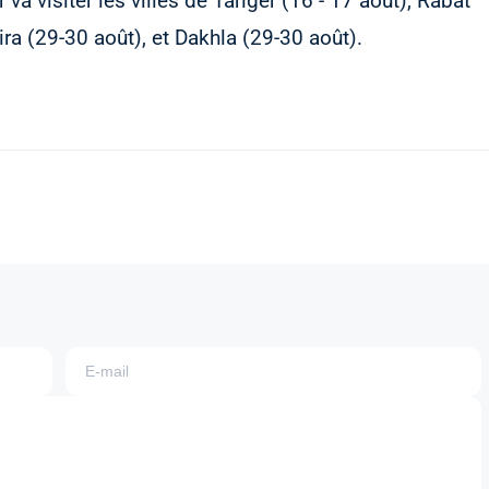
 va visiter les villes de Tanger (16 - 17 août), Rabat
ira (29-30 août), et Dakhla (29-30 août).