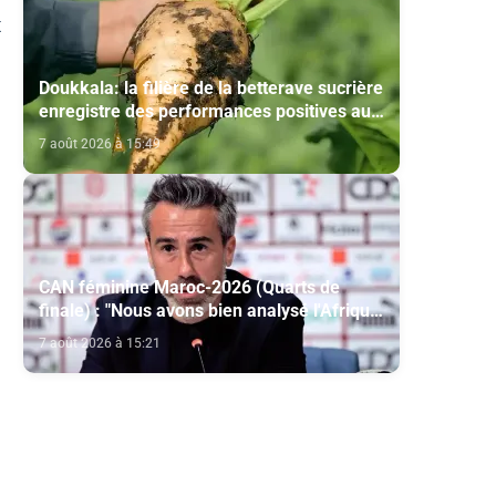
x
Doukkala: la filière de la betterave sucrière
enregistre des performances positives au
titre de la campagne agricole 2025-2026
7 août 2026 à 15:49
CAN féminine Maroc-2026 (Quarts de
finale) : "Nous avons bien analysé l'Afrique
du Sud pour aller chercher la victoire"
7 août 2026 à 15:21
(Jorge Vilda)