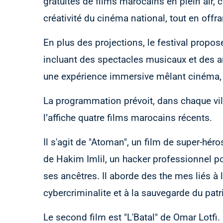
gratuites de films marocains en plein air, 
créativité du cinéma national, tout en off
En plus des projections, le festival propos
incluant des spectacles musicaux et des an
une expérience immersive mêlant cinéma, 
La programmation prévoit, dans chaque vill
l’affiche quatre films marocains récents.
Il s'agit de "Atoman", un film de super-héro
de Hakim Imlil, un hacker professionnel po
ses ancêtres. Il aborde des the mes liés à l
cybercriminalite et à la sauvegarde du pat
Le second film est "L'Batal" de Omar Lotfi. I