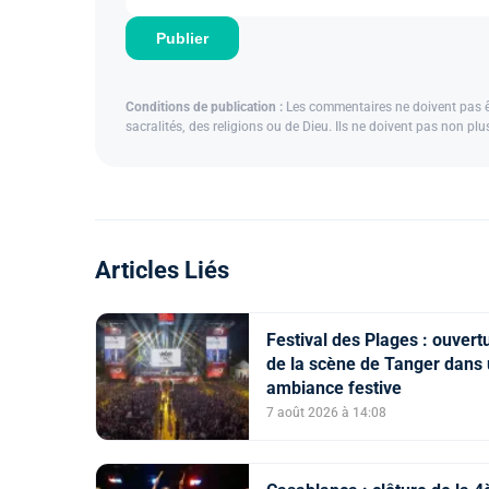
Publier
Conditions de publication :
Les commentaires ne doivent pas êtr
sacralités, des religions ou de Dieu. Ils ne doivent pas non pl
Articles Liés
Festival des Plages : ouvert
de la scène de Tanger dans
ambiance festive
7 août 2026 à 14:08