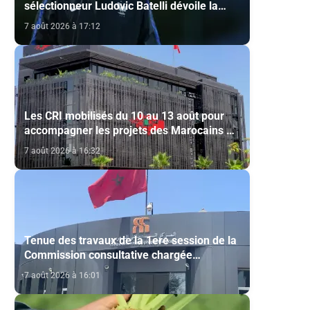
sélectionneur Ludovic Batelli dévoile la
liste finale de l'équipe nationale U20
7 août 2026 à 17:12
Les CRI mobilisés du 10 au 13 août pour
accompagner les projets des Marocains du
Monde
7 août 2026 à 16:32
Tenue des travaux de la 1ere session de la
Commission consultative chargée
d’émettre un avis sur la délivrance de la
7 août 2026 à 16:01
carte du professionnel du cinéma (CCM)