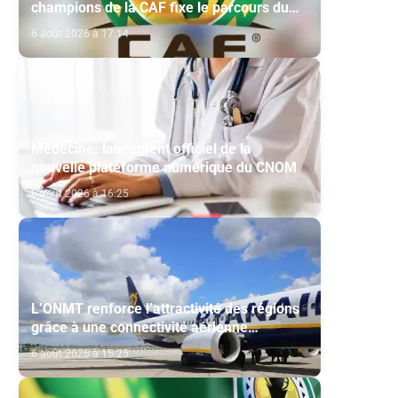
champions de la CAF fixe le parcours du
Maghreb de Fès et de la RS Berkane
6 août 2026 à 17:14
Médecine: lancement officiel de la
nouvelle plateforme numérique du CNOM
6 août 2026 à 16:25
L’ONMT renforce l’attractivité des régions
grâce à une connectivité aérienne
historique de Ryanair
6 août 2026 à 15:25