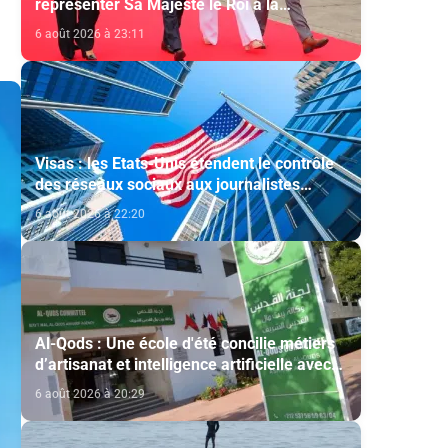
représenter Sa Majesté le Roi à la
cérémonie d'investiture du nouveau
6 août 2026 à 23:11
président colombien
Visas : les Etats-Unis étendent le contrôle
des réseaux sociaux aux journalistes
étrangers
6 août 2026 à 22:20
Al-Qods : Une école d'été concilie métiers
d’artisanat et intelligence artificielle avec
le soutien de l'Agence Bayt Mal Al-Qods
6 août 2026 à 20:29
Acharif