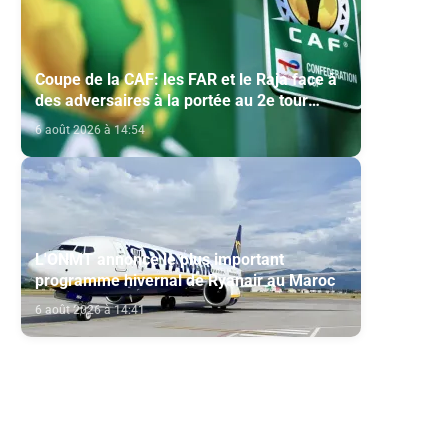
Coupe de la CAF: les FAR et le Raja face à
s
des adversaires à la portée au 2e tour
préliminaire
6 août 2026 à 14:54
L'ONMT annonce le plus important
programme hivernal de Ryanair au Maroc
6 août 2026 à 14:41