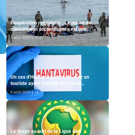
Coopération migratoire : Le retour des
mineurs non accompagnés est une
question de principe basée sur les Hautes
6 août 2026 à 19:21
Instructions Royales (source diplomatique)
Un cas d'Hantavirus détecté chez un
touriste ayant transité en France
(ministère)
6 août 2026 à 18:15
Le tirage au sort de la Ligue des