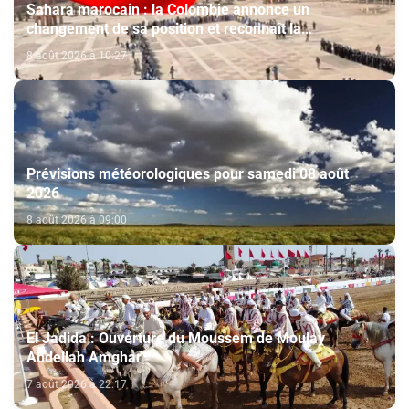
Sahara marocain : la Colombie annonce un
changement de sa position et reconnaît la
souveraineté du Maroc sur son Sahara
8 août 2026 à 10:27
Prévisions météorologiques pour samedi 08 août
2026
8 août 2026 à 09:00
El Jadida : Ouverture du Moussem de Moulay
Abdellah Amghar
7 août 2026 à 22:17