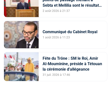
Sebta et Mellilia sont le résultat
de facteurs intriqués, dont
2 août 2026 à 21:37
l'instrumentalisation
tendancieuse de l'espace
numérique et la diffusion
Communiqué du Cabinet Royal
d'informations trompeuses
(Porte-parole du ministère de
1 août 2026 à 11:23
l'Intérieur)
Fête du Trône : SM le Roi, Amir
Al-Mouminine, préside à Tétouan
la cérémonie d'allégeance
31 juil. 2026 à 17:46