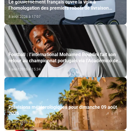
Le gouvernement français ouvre la voie à
l’homologation des premiers robots de livraison
autonome
8 août 2026 à 17:07
Football : l’international Mohamed Bouldini fait son
retour au championnat portugais via l’Académico de
Viseu
8 août 2026 à 15:34
Prévisions météorologiques pour dimanche 09 août
2026
8 août 2026 à 13:33