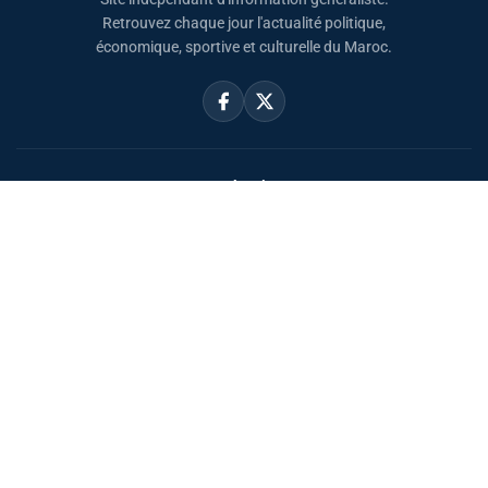
Retrouvez chaque jour l'actualité politique,
économique, sportive et culturelle du Maroc.
Catégories
Actualités
Sport
Politique
Monde
Régional
Santé
Liens utiles
Le Roi Mohammed VI
SAR PH Moulay El Hassan
Horaire Prière Maroc
Carte du Maroc
Sahara Marocain
À propos
Accueil
Mentions légales
Confidentialité
Contact
بالعربية