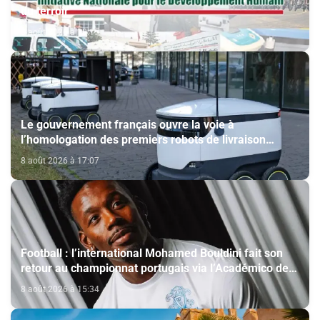
du terroir
8 août 2026 à 18:15
Le gouvernement français ouvre la voie à
l’homologation des premiers robots de livraison
autonome
8 août 2026 à 17:07
Football : l’international Mohamed Bouldini fait son
retour au championnat portugais via l’Académico de
Viseu
8 août 2026 à 15:34