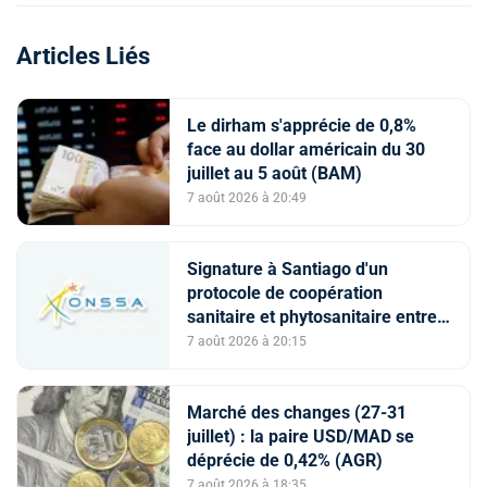
Articles Liés
Le dirham s'apprécie de 0,8%
face au dollar américain du 30
juillet au 5 août (BAM)
7 août 2026 à 20:49
Signature à Santiago d'un
protocole de coopération
sanitaire et phytosanitaire entre
l’ONSSA et le SAG
7 août 2026 à 20:15
Marché des changes (27-31
juillet) : la paire USD/MAD se
déprécie de 0,42% (AGR)
7 août 2026 à 18:35