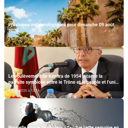
Prévisions météorologiques pour dimanche 09 août
2026
8 août 2026 à 13:33
Le soulèvement de Kénitra de 1954 incarne la
parfaite symbiose entre le Trône et le peuple et l’unité
de volonté et de destin (M. El Ktiri)
8 août 2026 à 12:16
Nouvelle vague de chaleur attendue cette semaine en