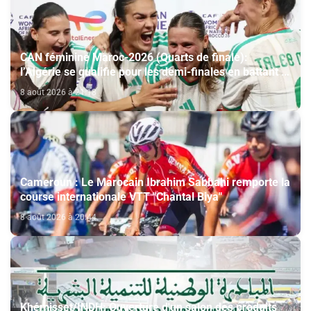
CAN féminine Maroc-2026 (Quarts de finale):
l’Algérie se qualifie pour les demi-finales en battant la
Côte d’Ivoire (2-1)
8 août 2026 à 21:18
Cameroun : Le Marocain Ibrahim Sabbahi remporte la
course internationale VTT "Chantal Biya"
8 août 2026 à 20:44
Khémisset/INDH: Ouverture d'un salon des produits