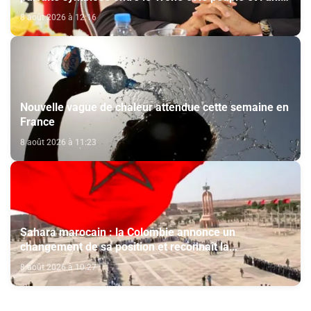
de volonté et de destin (M. El Ktiri)
8 août 2026 à 12:16
Nouvelle vague de chaleur attendue cette semaine en
France
8 août 2026 à 11:23
Sahara marocain : la Colombie annonce un
changement de sa position et reconnaît la
souveraineté du Maroc sur son Sahara
8 août 2026 à 10:27