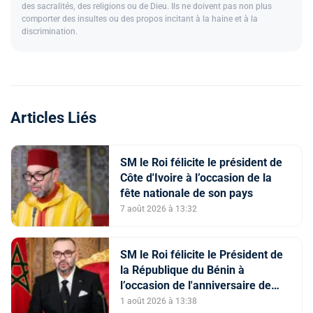
des sacralités, des religions ou de Dieu. Ils ne doivent pas non plus
comporter des insultes ou des propos incitant à la haine et à la
discrimination.
Articles Liés
SM le Roi félicite le président de
Côte d'Ivoire à l’occasion de la
fête nationale de son pays
7 août 2026 à 13:32
SM le Roi félicite le Président de
la République du Bénin à
l’occasion de l'anniversaire de
l’Indépendance de son pays
1 août 2026 à 13:38