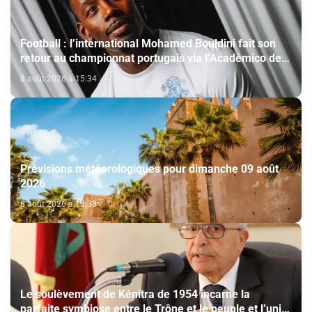
Football : l’international Mohamed Bouldini fait son
retour au championnat portugais via l’Académico de
Viseu
8 août 2026 à 15:34
Prévisions météorologiques pour dimanche 09 août
2026
8 août 2026 à 13:33
Le soulèvement de Kénitra de 1954 incarne la
parfaite symbiose entre le Trône et le peuple et l’unité