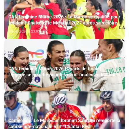
CAN féminine Maroc-2026 : Le Maroc se qualifie pour
les demi-finales et le Mondial-2027 après sa victoire
face à l’Afrique du Sud (2-1)
8 août 2026 à 23:05
CAN féminine Maroc-2026 (Quarts de finale):
l’Algérie se qualifie pour les demi-finales en battant la
Côte d’Ivoire (2-1)
8 août 2026 à 21:18
Cameroun : Le Marocain Ibrahim Sabbahi remporte la
course internationale VTT "Chantal Biya"