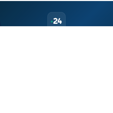
Téléchargez l'application Maroc24
Suivez l'actualité marocaine en direct, 24h/24 et 7j/7.
Politique, économie, sport, culture — tout le Maroc dans votre
poche.
Télécharger sur
App Store
Disponible sur
Google Play