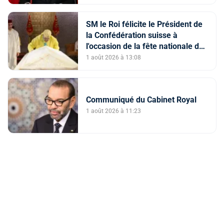
SM le Roi félicite le Président de
la Confédération suisse à
l'occasion de la fête nationale de
son pays
1 août 2026 à 13:08
Communiqué du Cabinet Royal
1 août 2026 à 11:23