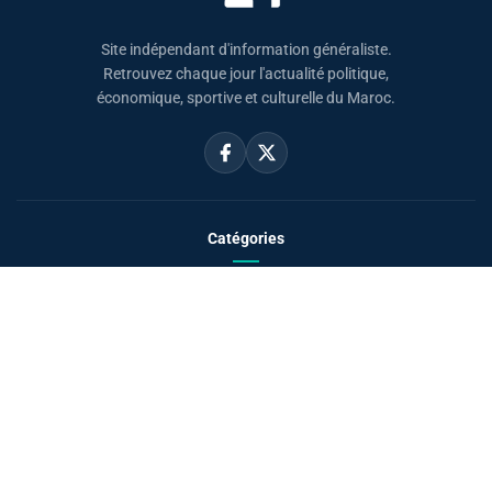
Site indépendant d'information généraliste.
Retrouvez chaque jour l'actualité politique,
économique, sportive et culturelle du Maroc.
Catégories
Actualités
Sport
Politique
Monde
Régional
Santé
Liens utiles
Le Roi Mohammed VI
SAR PH Moulay El Hassan
Horaire Prière Maroc
Carte du Maroc
Sahara Marocain
À propos