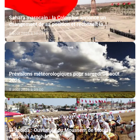
Sahara marocain : la Colombie annonce un
changement de sa position et reconnaît la
souveraineté du Maroc sur son Sahara
8 août 2026 à 10:27
Prévisions météorologiques pour samedi 08 août
2026
8 août 2026 à 09:00
El Jadida : Ouverture du Moussem de Moulay
Abdellah Amghar