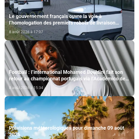
Le gouvernement français ouvre la voie à
l’homologation des premiers robots de livraison
autonome
8 août 2026 à 17:07
Football : l’international Mohamed Bouldini fait son
retour au championnat portugais via l’Académico de
Viseu
8 août 2026 à 15:34
Prévisions météorologiques pour dimanche 09 août
2026