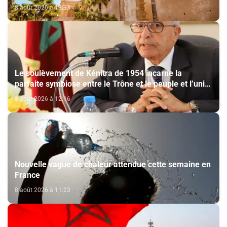
8 août 2026 à 13:33
Le soulèvement de Kénitra de 1954 incarne la
parfaite symbiose entre le Trône et le peuple et l’unité
de volonté et de destin (M. El Ktiri)
8 août 2026 à 12:16
Nouvelle vague de chaleur attendue cette semaine en
France
8 août 2026 à 11:23