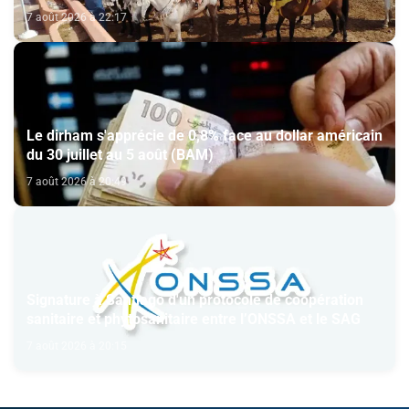
7 août 2026 à 22:17
Le dirham s'apprécie de 0,8% face au dollar américain
du 30 juillet au 5 août (BAM)
7 août 2026 à 20:49
Signature à Santiago d'un protocole de coopération
sanitaire et phytosanitaire entre l’ONSSA et le SAG
7 août 2026 à 20:15