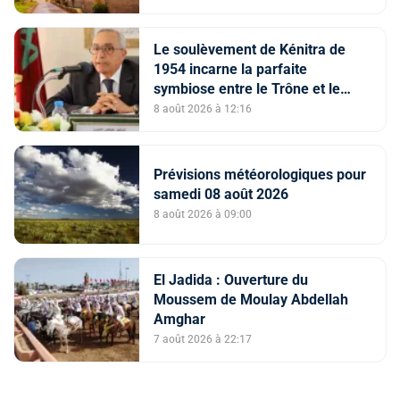
Le soulèvement de Kénitra de
1954 incarne la parfaite
symbiose entre le Trône et le
peuple et l’unité de volonté et de
8 août 2026 à 12:16
destin (M. El Ktiri)
Prévisions météorologiques pour
samedi 08 août 2026
8 août 2026 à 09:00
El Jadida : Ouverture du
Moussem de Moulay Abdellah
Amghar
7 août 2026 à 22:17