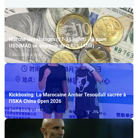
Marché des changes (27-31 juillet) : la paire
USD/MAD se déprécie de 0,42% (AGR)
7 août 2026 à 18:35
Kickboxing: La Marocaine Ambar Tesoudali sacrée à
l'ISKA China Open 2026
7 août 2026 à 18:02