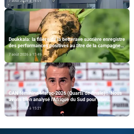
7 août 2026 à 16:01
cinéma (CCM)
Doukkala: la filière de la betterave sucrière enregistre
des performances positives au titre de la campagne
agricole 2025-2026
7 août 2026 à 15:49
CAN féminine Maroc-2026 (Quarts de finale) : "Nous
avons bien analysé l'Afrique du Sud pour aller
chercher la victoire" (Jorge Vilda)
7 août 2026 à 15:21