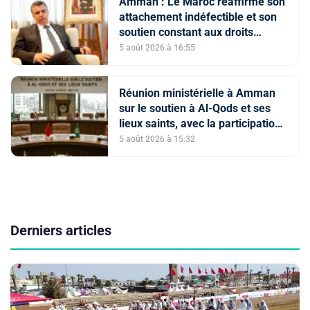
Amman : Le Maroc réaffirme son
attachement indéfectible et son
soutien constant aux droits
légitimes du peuple palestinien
5 août 2026 à 16:55
Réunion ministérielle à Amman
sur le soutien à Al-Qods et ses
lieux saints, avec la participation
du Maroc
5 août 2026 à 15:32
Derniers articles