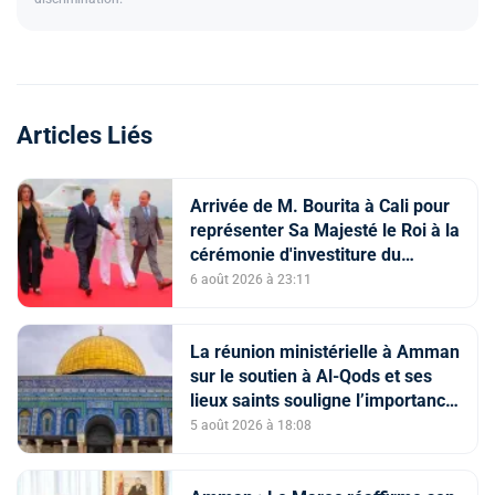
Articles Liés
Arrivée de M. Bourita à Cali pour
représenter Sa Majesté le Roi à la
cérémonie d'investiture du
nouveau président colombien
6 août 2026 à 23:11
La réunion ministérielle à Amman
sur le soutien à Al-Qods et ses
lieux saints souligne l’importance
du rôle du Comité Al Qods
5 août 2026 à 18:08
présidé par SM le Roi