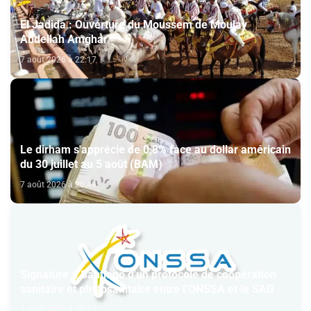
El Jadida : Ouverture du Moussem de Moulay
Abdellah Amghar
7 août 2026 à 22:17
Le dirham s'apprécie de 0,8% face au dollar américain
du 30 juillet au 5 août (BAM)
7 août 2026 à 20:49
Signature à Santiago d'un protocole de coopération
sanitaire et phytosanitaire entre l’ONSSA et le SAG
7 août 2026 à 20:15