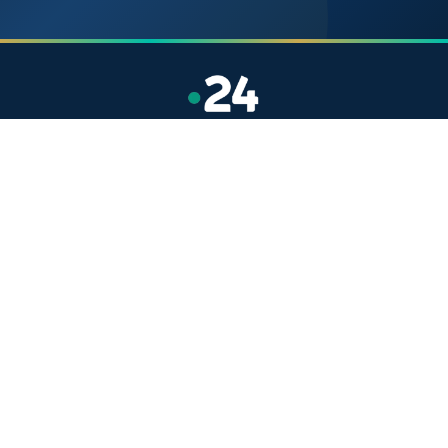
Site indépendant d'information généraliste.
Retrouvez chaque jour l'actualité politique,
économique, sportive et culturelle du Maroc.
Catégories
Actualités
Sport
Politique
Monde
Régional
Santé
Liens utiles