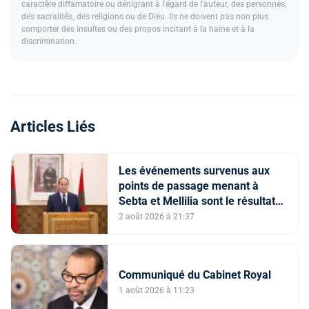
caractère diffamatoire ou dénigrant à l'égard de l'auteur, des personnes,
des sacralités, des religions ou de Dieu. Ils ne doivent pas non plus
comporter des insultes ou des propos incitant à la haine et à la
discrimination.
Articles Liés
Les événements survenus aux
points de passage menant à
Sebta et Mellilia sont le résultat
de facteurs intriqués, dont
2 août 2026 à 21:37
l'instrumentalisation
tendancieuse de l'espace
numérique et la diffusion
Communiqué du Cabinet Royal
d'informations trompeuses
(Porte-parole du ministère de
1 août 2026 à 11:23
l'Intérieur)