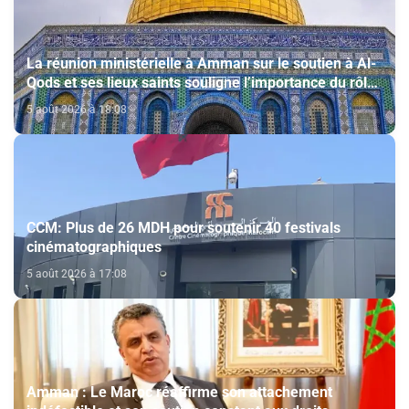
La réunion ministérielle à Amman sur le soutien à Al-
Qods et ses lieux saints souligne l’importance du rôle
du Comité Al Qods présidé par SM le Roi
5 août 2026 à 18:08
CCM: Plus de 26 MDH pour soutenir 40 festivals
cinématographiques
5 août 2026 à 17:08
Amman : Le Maroc réaffirme son attachement