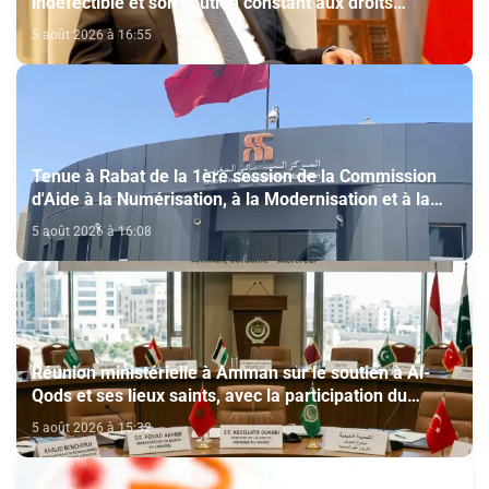
indéfectible et son soutien constant aux droits
légitimes du peuple palestinien
5 août 2026 à 16:55
Tenue à Rabat de la 1ère session de la Commission
d'Aide à la Numérisation, à la Modernisation et à la
Création des Salles de Cinéma au titre de l'année
5 août 2026 à 16:08
2026
Réunion ministérielle à Amman sur le soutien à Al-
Qods et ses lieux saints, avec la participation du
Maroc
5 août 2026 à 15:32