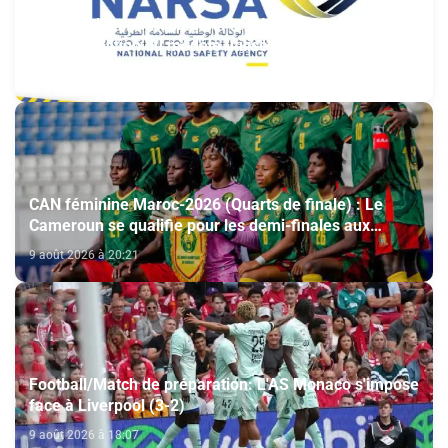
Plaques d’immatriculation : la NARSA annonce
l’harmonisation du modèle utilisé au Maroc et à
l’étranger
9 août 2026 à 21:17
CAN féminine Maroc-2026 (Quarts de finale) : Le
Cameroun se qualifie pour les demi-finales aux
dépens du Nigeria (1-0)
9 août 2026 à 20:21
Football/Match de préparation: L'AS Monaco s'impose
face à Liverpool (3-2)
9 août 2026 à 18:07