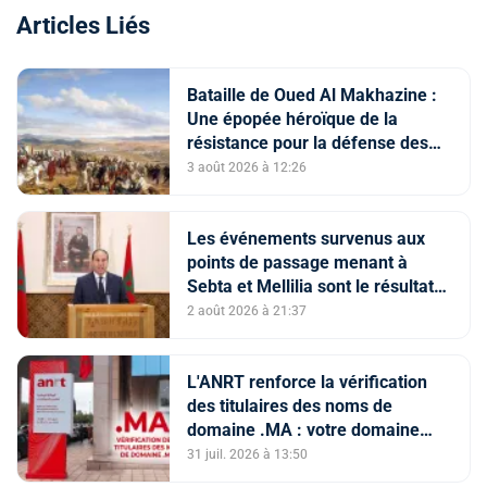
Articles Liés
Bataille de Oued Al Makhazine :
Une épopée héroïque de la
résistance pour la défense des
constantes nationales
3 août 2026 à 12:26
Les événements survenus aux
points de passage menant à
Sebta et Mellilia sont le résultat
de facteurs intriqués, dont
2 août 2026 à 21:37
l'instrumentalisation
tendancieuse de l'espace
numérique et la diffusion
L'ANRT renforce la vérification
d'informations trompeuses
des titulaires des noms de
(Porte-parole du ministère de
domaine .MA : votre domaine
l'Intérieur)
est-il en ServerHold ?
31 juil. 2026 à 13:50