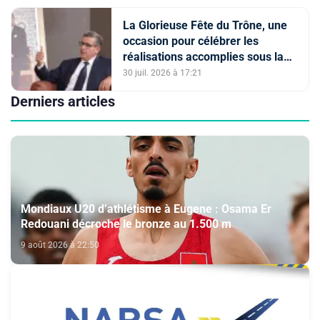
La Glorieuse Fête du Trône, une
occasion pour célébrer les
réalisations accomplies sous la
conduite de Sa Majesté le Roi (M.
30 juil. 2026 à 17:21
Akhannouch)
Derniers articles
Mondiaux U20 d’athlétisme à Eugene : Osama Er
Redouani décroche le bronze au 1.500 m
9 août 2026 à 22:50