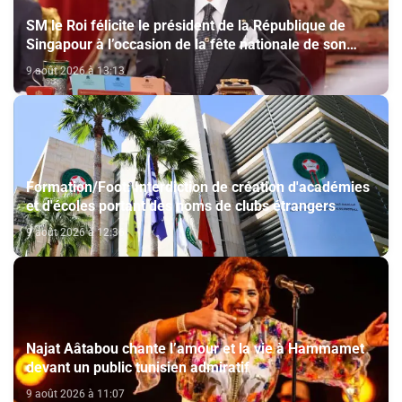
SM le Roi félicite le président de la République de
Singapour à l’occasion de la fête nationale de son
pays
9 août 2026 à 13:13
Formation/Foot: Interdiction de création d'académies
et d'écoles portant des noms de clubs étrangers
9 août 2026 à 12:36
Najat Aâtabou chante l’amour et la vie à Hammamet
devant un public tunisien admiratif
9 août 2026 à 11:07