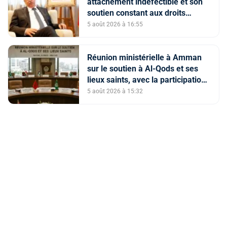
attachement indéfectible et son
soutien constant aux droits
légitimes du peuple palestinien
5 août 2026 à 16:55
Réunion ministérielle à Amman
sur le soutien à Al-Qods et ses
lieux saints, avec la participation
du Maroc
5 août 2026 à 15:32