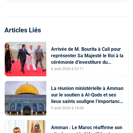
Articles Liés
Arrivée de M. Bourita à Cali pour
représenter Sa Majesté le Roi à la
cérémonie d'investiture du
nouveau président colombien
6 août 2026 à 23:11
La réunion ministérielle à Amman
sur le soutien à Al-Qods et ses
lieux saints souligne l’importance
du rôle du Comité Al Qods
5 août 2026 à 18:08
présidé par SM le Roi
Amman : Le Maroc réaffirme son