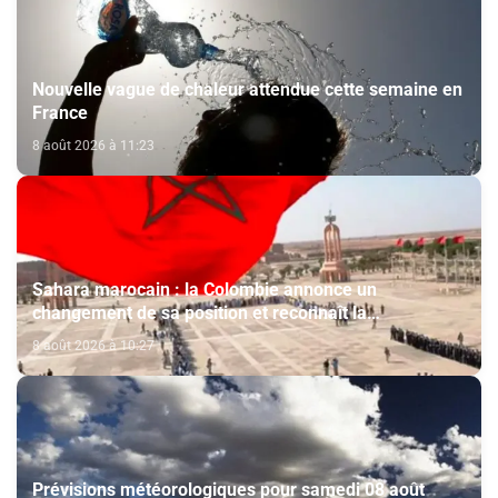
Nouvelle vague de chaleur attendue cette semaine en
France
8 août 2026 à 11:23
Sahara marocain : la Colombie annonce un
changement de sa position et reconnaît la
souveraineté du Maroc sur son Sahara
8 août 2026 à 10:27
Prévisions météorologiques pour samedi 08 août