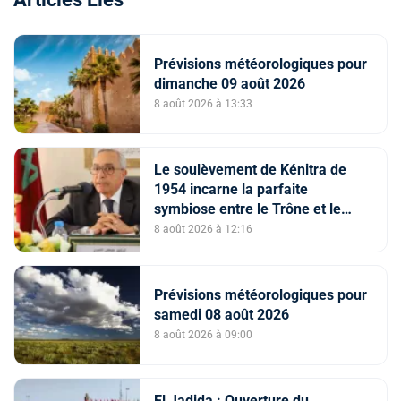
Prévisions météorologiques pour
dimanche 09 août 2026
8 août 2026 à 13:33
Le soulèvement de Kénitra de
1954 incarne la parfaite
symbiose entre le Trône et le
peuple et l’unité de volonté et de
8 août 2026 à 12:16
destin (M. El Ktiri)
Prévisions météorologiques pour
samedi 08 août 2026
8 août 2026 à 09:00
El Jadida : Ouverture du