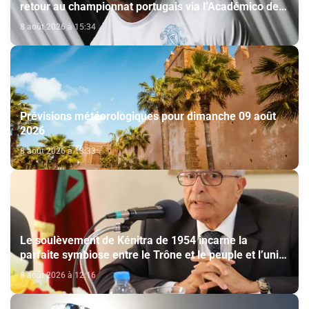
retour au championnat portugais via l’Académico de
Viseu
8 août 2026 à 15:34
Prévisions météorologiques pour dimanche 09 août
2026
8 août 2026 à 13:33
Le soulèvement de Kénitra de 1954 incarne la
parfaite symbiose entre le Trône et le peuple et l’unité
de volonté et de destin (M. El Ktiri)
8 août 2026 à 12:16