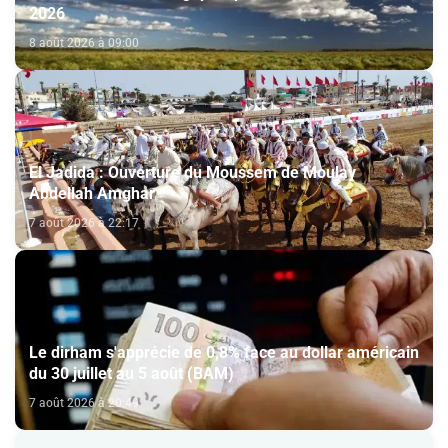
2026
8 août 2026 à 09:00
El Jadida : Ouverture du Moussem de Moulay
Abdellah Amghar
7 août 2026 à 22:17
Le dirham s'apprécie de 0,8% face au dollar américain
du 30 juillet au 5 août (BAM)
7 août 2026 à 20:49