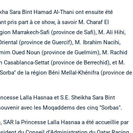
ikha Sara Bint Hamad Al-Thani ont ensuite été
 pris part à ce show, à savoir M. Charaf El
ion Marrakech-Safi (province de Safi), M. Ali Hihi,
riental (province de Guercif), M. Ibrahim Nacihi,
lmim Oued Noun (province de Guelmim), M. Rachid
 Casablanca-Settat (province de Berrechid), et M.
rba" de la région Béni Mellal-Khénifra (province de
incesse Lalla Hasnaa et S.E. Sheikha Sara Bint
souvenir avec les Moqaddems des cinq "Sorbas".
, SAR la Princesse Lalla Hasnaa a été accueillie par
ident du Conseil d’Administration du Qatar Racing