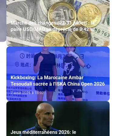
Marché des changes (27-31 juillet) : la
paire USD/MAD se déprécie de 0,42%
(AGR)
7 août 2026 à 18:35
Kickboxing: La Marocaine Ambar
Tesoudali sacrée à l'ISKA China Open 2026
7 août 2026 à 18:02
Jeux méditerranéens 2026: le