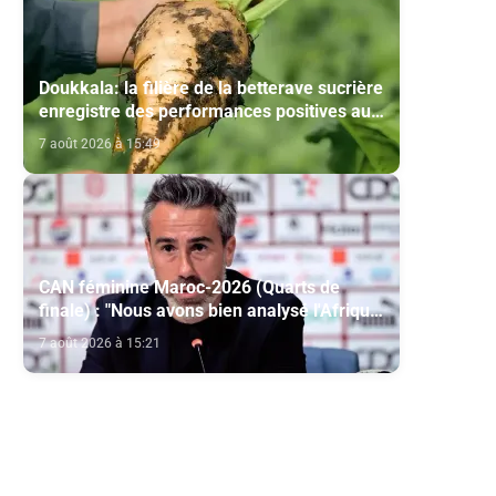
Doukkala: la filière de la betterave sucrière
enregistre des performances positives au
titre de la campagne agricole 2025-2026
7 août 2026 à 15:49
CAN féminine Maroc-2026 (Quarts de
finale) : "Nous avons bien analysé l'Afrique
du Sud pour aller chercher la victoire"
7 août 2026 à 15:21
(Jorge Vilda)