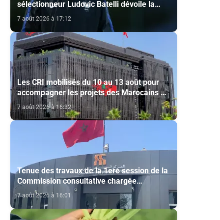
sélectionneur Ludovic Batelli dévoile la
liste finale de l'équipe nationale U20
7 août 2026 à 17:12
Les CRI mobilisés du 10 au 13 août pour
accompagner les projets des Marocains du
Monde
7 août 2026 à 16:32
Tenue des travaux de la 1ere session de la
Commission consultative chargée
d’émettre un avis sur la délivrance de la
7 août 2026 à 16:01
carte du professionnel du cinéma (CCM)