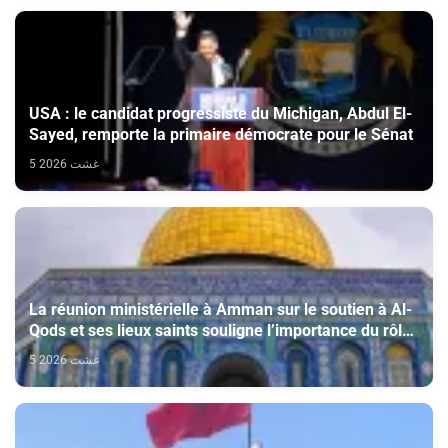
USA : le candidat progressiste du Michigan, Abdul El-
Sayed, remporte la primaire démocrate pour le Sénat
5 غشت 2026
La réunion ministérielle à Amman sur le soutien à Al-
Qods et ses lieux saints souligne l’importance du rôle
du Comité Al Qods présidé par SM le Roi
5 غشت 2026