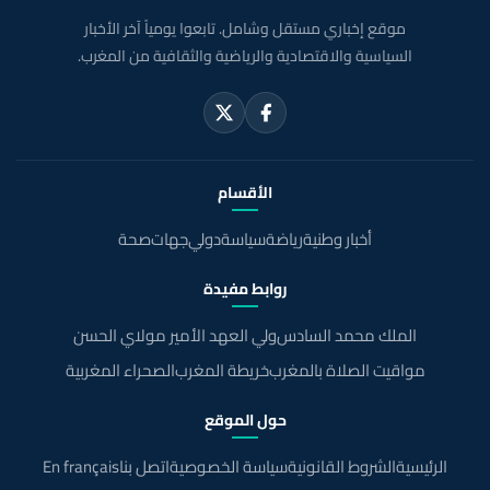
موقع إخباري مستقل وشامل. تابعوا يومياً آخر الأخبار
السياسية والاقتصادية والرياضية والثقافية من المغرب.
الأقسام
أخبار وطنية
رياضة
سياسة
دولي
جهات
صحة
روابط مفيدة
الملك محمد السادس
ولي العهد الأمير مولاي الحسن
مواقيت الصلاة بالمغرب
خريطة المغرب
الصحراء المغربية
حول الموقع
الرئيسية
الشروط القانونية
سياسة الخصوصية
اتصل بنا
En français