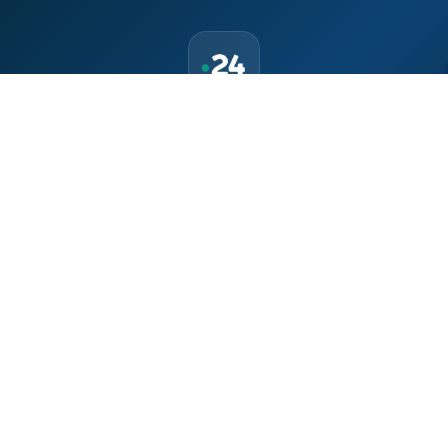
حمّل تطبيق Maroc24، أخبار المغرب تصلك أولاً
تطبيق أخبار المغرب 24 يوفّر لكم متابعة مباشرة لكل الأحداث التي تهمّ
المغرب ومغاربة العالم لحظة بلحظة، مع إشعارات فورية وتغطية
شاملة لكل المستجدات.
تحميل على
App Store
متوفر على
Google Play