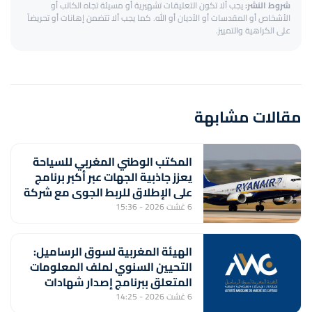
شروط النشر:
يجب ألا تكون التعليقات تشهيرية أو مسيئة تجاه الكاتب أو
الأشخاص أو المقدسات أو الأديان أو الله. كما يجب ألا تتضمن إهانات أو تحريضاً
على الكراهية والتمييز.
مقالات مشابهة
المكتب الوطني المغربي للسياحة
يعزز جاذبية الجهات عبر أكبر برنامج
على الإطلاق للربط الجوي مع شركة
"رايان إير"
6 غشت 2026 - 15:36
الهيئة المغربية لسوق الرساميل:
التحيين السنوي لملف المعلومات
المتعلق ببرنامج إصدار شهادات
الإيداع من طرف بنك "CFG"
6 غشت 2026 - 14:25