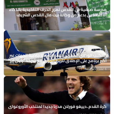
مدرسة صيفية في القدس تمزج الحرف التقليدية بالذكاء
الاصطناعي بدعم من وكالة بيت مال القدس الشريف
6 غشت 2026 - 16:09
المكتب الوطني المغربي للسياحة يعزز جاذبية الجهات عبر
أكبر برنامج على الإطلاق للربط الجوي مع شركة "رايان إير"
6 غشت 2026 - 15:36
كرة القدم..دييغو فورلان مدربا جديدا لمنتخب الأوروغواي