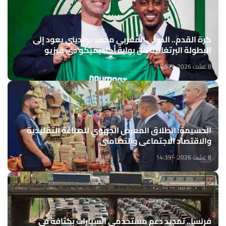
كرة القدم.. الدولي المغربي محمد بولديني يعود إلى
البطولة البرتغالية من بوابة أكاديميكو دي فيزيو
8 غشت 2026 - 14:57
الحسيمة: انطلاق المعرض الجهوي للصناعة التقليدية
والاقتصاد الاجتماعي والتضامني
8 غشت 2026 - 14:39
فرنسا.. تمديد دعم مستخدمي السيارات بكثافة في