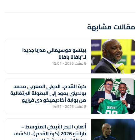
مقالات مشابهة
بيتسو موسيماني مدربا جديدا
لـ"بافانا بافانا
8 غشت 2026 - 15:01
كرة القدم.. الدولي المغربي محمد
بولديني يعود إلى البطولة البرتغالية
من بوابة أكاديميكو دي فيزيو
8 غشت 2026 - 14:57
ألعاب البحر الأبيض المتوسط –
تارانتو 2026 (كرة القدم ).. الكشف