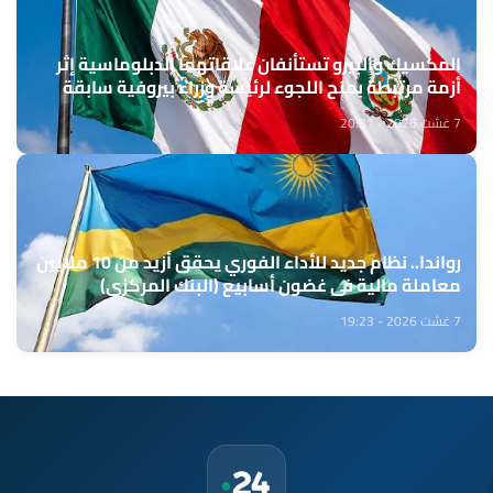
المكسيك والبيرو تستأنفان علاقاتهما الدبلوماسية إثر
أزمة مرتبطة بمنح اللجوء لرئيسة وزراء بيروفية سابقة
7 غشت 2026 - 20:31
رواندا.. نظام جديد للأداء الفوري يحقق أزيد من 10 ملايين
معاملة مالية في غضون أسابيع (البنك المركزي)
7 غشت 2026 - 19:23