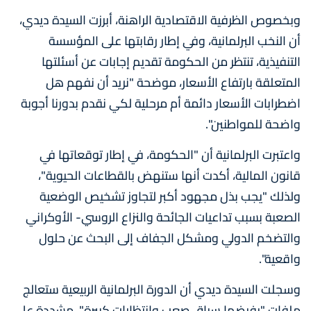
وبخصوص الظرفية الاقتصادية الراهنة، أبرزت السيدة ديدي،
أن النخب البرلمانية، وفي إطار رقابتها على المؤسسة
التنفيذية، تنتظر من الحكومة تقديم إجابات عن أسئلتها
المتعلقة بارتفاع الأسعار، موضحة "نريد أن نفهم هل
اضطرابات الأسعار دائمة أم مرحلية لكي نقدم بدورنا أجوبة
واضحة للمواطنين".
واعتبرت البرلمانية أن "الحكومة، في إطار توقعاتها في
قانون المالية، أكدت أنها ستنهض بالقطاعات الحيوية"،
ولذلك "يجب بذل مجهود أكبر لتجاوز تشخيص الوضعية
الصعبة بسبب تداعيات الجائحة والنزاع الروسي- الأوكراني
والتضخم الدولي ومشكل الجفاف إلى البحث عن حلول
واقعية".
وسجلت السيدة ديدي أن الدورة البرلمانية الربيعية ستعالج
ملفات "يفرضها سياق صعب وانتظارات كبيرة"، مشددة على