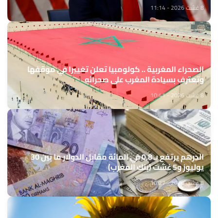
8 غشت 2026 - 11:14
الصحراء المغربية .. كولومبيا تعلن تغييرا في موقفها
وتعترف بسيادة المغرب على صحرائه
8 غشت 2026 - 10:41
الدرهم يرتفع بـ 0,8 في المائة مقابل الدولار ما بين 30
يوليوز و5 غشت (بنك المغرب)
8 غشت 2026 - 10:27