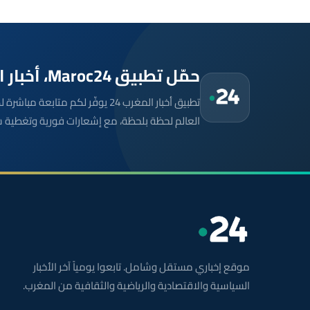
حمّل تطبيق Maroc24، أخبار المغرب تصلك أولاً
تطبيق أخبار المغرب 24 يوفّر لكم متا
العالم لحظة بلحظة، مع إشعارات فورية وتغطية 
موقع إخباري مستقل وشامل. تابعوا يومياً آخر الأخبار
السياسية والاقتصادية والرياضية والثقافية من المغرب.