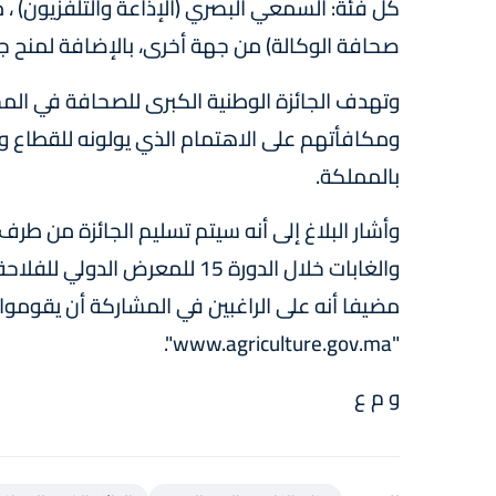
كل فئة: السمعي البصري (الإذاعة والتلفزيون) ، 
صحافة الوكالة) من جهة أخرى، بالإضافة لمنح جائز
وتهدف الجائزة الوطنية الكبرى للصحافة في المج
ومكافأتهم على الاهتمام الذي يولونه للقطاع ود
بالمملكة.
وأشار البلاغ إلى أنه سيتم تسليم الجائزة من طرف و
مضيفا أنه على الراغبين في المشاركة أن يقوموا با
"www.agriculture.gov.ma".
و م ع