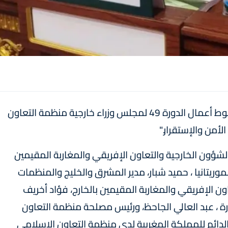
بدأت اليوم الخميس بالعاصمة الموريتانية نواكشوط أعمال الدورة 49 لمجلس وزراء خارجية منظمة التعاون
أمن والإستقرار."
لشؤون الخارجية والتعاون الإفريقي والمغاربة المقيمين
موريتانيا ، حميد شبار، مدير المشرق والخليج والمنظمات
اون الإفريقي والمغاربة المقيمين بالخارج، فؤاد أخريف
رة ، عبد العالي الجاحظ، ورئيس مصلحة منظمة التعاون
 الدائم للمملكة المغربية لدى منظمة التعاون الإسلامي