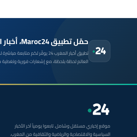
حمّل تطبيق Maroc24، أخبار المغرب تصلك أولاً
تطبيق أخبار المغرب 24 يوفّر لكم متا
العالم لحظة بلحظة، مع إشعارات فورية وتغطية 
موقع إخباري مستقل وشامل. تابعوا يومياً آخر الأخبار
السياسية والاقتصادية والرياضية والثقافية من المغرب.