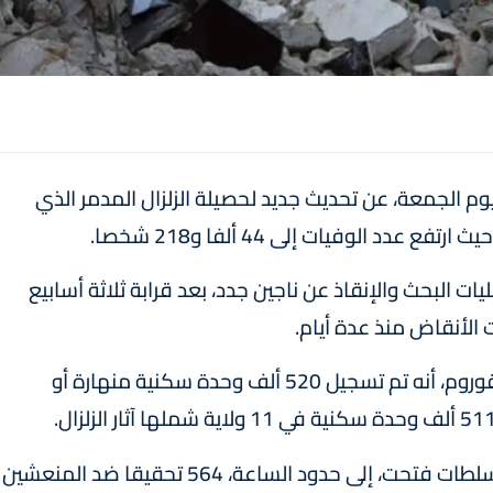
وم الجمعة، عن تحديث جديد لحصيلة الزلزال المدمر الذي
د الوفيات إلى 44 ألفا و218 شخصا.
ات البحث والإنقاذ عن ناجين جدد، بعد قرابة ثلاثة أسابيع
لأنقاض منذ عدة أيام.
وفي وقت سابق، كشف وزير البيئة التركي، مراد قوروم، أنه تم تسجيل 520 ألف وحدة سكنية منهارة أو
من جانبه، قال وزير الداخلية سليمان صويلو إن السلطات فتحت، إلى حدود الساعة، 564 تحقيقا ضد المنعشين