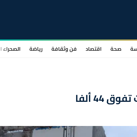
سة
صحة
اقتصاد
فن وثقافة
رياضة
الصحراء ا
ق 44 ألفا