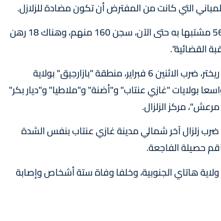
المباني التي كانت من المفترض أن تكون مضادة للزلازل.
وأوضح صويلو في مقابلة تلفزية أنه "تم تحديد 564 مشتبها به حتى الآن، سجن 160 منهم، وهناك 18 رهن
يذكر أن زلزالا، بلغت قوته 7,7 درجات على مقياس ريختر، ضرب الاثنين 6 فبراير، منطقة "بازارجيق" بولاية
ا بولايات "غازي عنتاب" و"أضنة" و"ملاطيا" و"ديار بكر"
رعش"، مركز الزلزال.
 ضرب زلزال آخر شمالي مدينة غازي عنتاب بنفس الشدة
فاقم حصيلة الفاجعة.
الان جديدان ولاية هاتاي الجنوبية، وخلفا وفاة ستة أشخاص وإصابة