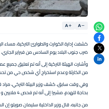
A
A
كشفت إدارة الكوارث والطوارئ التركية، مساء الي
ضرب جنوب البلاد يوم السادس من فبراير الجاري، حيث ارتفع عد
وأشارت الهيئة التركية إلى أنه تم تعليق جميع عملي
من الكارثة وعدم استخراج أي شخص حي من تحت ا
بحاجة للهدم، مشيرا إلى أنه تم فحص 4 ملايين و511 ألف وحدة سكنية في 11 ولاية شملها آثار الزلزال.