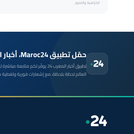
الكراهية والتمييز.
حمّل تطبيق Maroc24، أخبار المغرب تصلك أولاً
تطبيق أخبار المغرب 24 يوفّر لكم متا
العالم لحظة بلحظة، مع إشعارات فورية وتغطية 