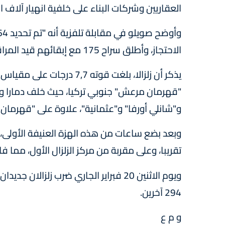
العقاريين وشركات البناء على خلفية انهيار آلاف 
الاحتجاز، وأطلق سراح 175 مع إبقائهم قيد المراقبة القضائية".
"قهرمان مرعش" جنوبي تركيا، حيث خلف دمارا واسع
و"شانلي أورفا" و"عثمانية"، علاوة على "قهرمان م
وبعد بضع ساعات من هذه الهزة العنيفة الأولى،
تقريبا، وعلى مقربة من مركز الزلزال الأول، مما 
ويوم الاثنين 20 فبراير الجاري ضرب زلز
294 آخرين.
و م ع