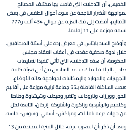
الخميس، أن التدخلات التي قامت بها مختلف المصالح
لمواجهة الأضرار الناجمة عن سوء أحوال الطقس في بعض
الأقاليم، أفضت إلى فك العزلة عن حوالي 434 ألف و777
نسمة موزعة على 11 إقليما.
وأوضح السيد بايتاس في معرض رده على أسئلة الصحافيين،
خلال ندوة صحفية عقدت في أعقاب انعقاد مجلس
الحكومة، أن هذه التدخلات، التي تأتي تنفيذا لتعليمات
صاحب الجلالة الملك محمد السادس من أجل تعبئة كافة
التجهيزات والموارد والإمكانيات لمواجهة هاته الأوضاع،
همت الساكنة القاطنة بـ55 جماعة ترابية موزعة على أقاليم
الحوز وورززات وتارودانت وتنغير وميدلت وشيشاوة وطاطا
وكلميم والرشيدية وزاكورة واشتوكة-إنزكان، التابعة لكل
من جهات درعة تافلالت، ومراكش- أسفي، وسوس- ماسة.
وبعد أن ذكر بأن المغرب عرف، خلال الفترة الممتدة من 13