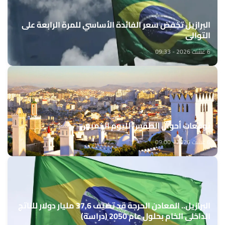
البرازيل تخفض سعر الفائدة الأساسي للمرة الرابعة على
التوالي
6 غشت 2026 - 09:33
توقعات أحوال الطقس لليوم الخميس
6 غشت 2026 - 09:00
البرازيل.. المعادن الحرجة قد تضيف 37,6 مليار دولار للناتج
الداخلي الخام بحلول عام 2050 (دراسة)