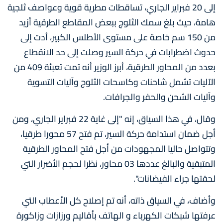
إلى 20 فبراير الجاري، تساقطات مطرية قوية وعواصف ثلجية
هامة، حيث بلغ سمك الثلوج ببعض المقاطع الطرقية أزيد
من 150 سم خاصة على مستوى الأطلس الكبير، أدت إلى
حدوث اضطرابات في حركة السير وصلت إلى حد الانقطاع
بعدد من المحاور الطرقية، أبرز الوزير أنه تمت تعبئة 409 من
الآليات تشمل شاحنات وكاسحات الثلوج وآليات التسوية
وآليات الشحن والحفر والجرافات.
وقال، في هذا السياق، إنه "إلى غاية 22 فبراير الجاري، ومن
أجل ضمان استدامة حركة السير، تم فتح 57 محورا طرقيا،
وتتواصل حاليا المجهودات من أجل فتح المحاور الطرقية
المتبقية والبالغ عددها 03 محاور، نظرا لحجم الأضرار التي
لحقتها جراء الفيضانات".
وأضاف، في السياق ذاته، أنه تم إصلاح كل الأعطاب التي
عرفتها شبكات الكهرباء و الهاتف بأقاليم ورزازات وزاكورة