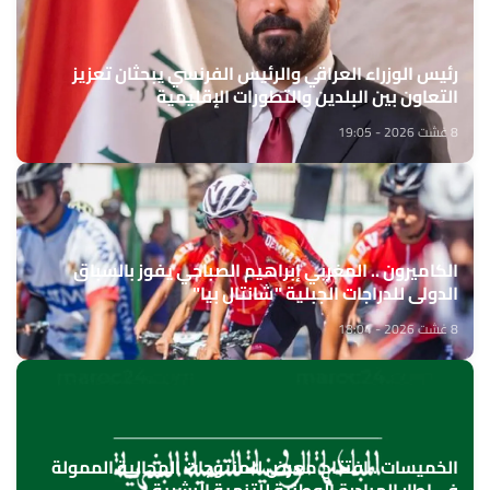
رئيس الوزراء العراقي والرئيس الفرنسي يبحثان تعزيز
التعاون بين البلدين والتطورات الإقليمية
8 غشت 2026 - 19:05
الكاميرون .. المغربي إبراهيم الصباحي يفوز بالسباق
الدولي للدراجات الجبلية "شانتال بيا"
8 غشت 2026 - 18:04
الخميسات ..افتتاح معرض للمنتوجات المجالية الممولة