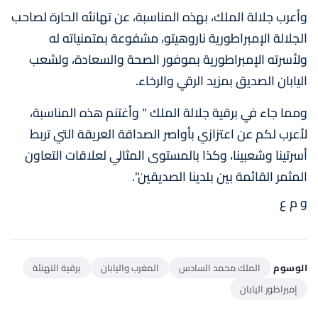
وأعرب جلالة الملك، بهذه المناسبة، عن تهانئه الحارة لصاحب
الجلالة الإمبراطورية ناروهيتو، مشفوعة بمتمنياته له
ولأسرته الإمبراطورية بموفور الصحة والسعادة، ولشعب
اليابان الصديق بمزيد الرقي والرخاء.
ومما جاء في برقية جلالة الملك " وأغتنم هذه المناسبة،
لأعرب لكم عن اعتزازي بأواصر الصداقة العريقة التي تربط
أسرتينا وشعبينا، وكذا بالمستوى المثالي لعلاقات التعاون
المثمر القائمة بين بلدينا الصديقين".
و م ع
الوسوم
الملك محمد السادس
المغرب واليابان
برقية التهنئة
إمبراطور اليابان