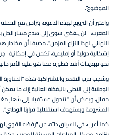
الموضوع".
واعتبر أن الترويج لهذه الدعوة، بتزامن مع الحم
المغرب، " لن يـفضي سوى إلى هدم مسار الحل بت
النهائي لهذا النزاع المزمن"، مضيفا أن مخاطر هذا
إشكالية دولية أو إقليمية، تكمن في إمكانية "جر
نحو تهديدات أشد خطورة مما هو عليه الأمر حاليا"
وشجب حزب التقدم والاشتراكية هذه "المناورة الب
الوطنية إلى التحلي باليقظة العالية إزاء ما يمكن
مقال، ويمكن أن " تتحول مستقبلا إلى شعار مغ
المشروعة ويستهدف استقلالية قرارنا الوطني".
كما أعرب، في السياق ذاته، عن "رفضه القوي لهذا 
يتزامن مع كل المبادرات المسيئة للمغرب، وكذا 