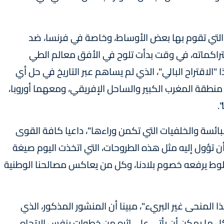
لة التي تقوم بها بعض الأوساط، وخاصة في فرنسا، ضد
راكماته، في وقت بدأت تلوح في الأفق معالم الطي
 "الاقتراح البالي"، الذي لم يساهم عبر التاريخ في حل أي
 منطقة المغرب الكبير والساحل الإفريقي، ومعهما أوروبا،
.
ائسة والخلفيات التي تكمن وراءها"، داعيا كافة القوى
 أن تؤول إليه مثل هذه الطروحات، التي اتخذت اليوم صيغة
لوط يرفعه خصوم بلادنا، وكل من يعاكس مصالحنا الوطنية
المنحى غير البريء"، مبينا أن المنشور المذكور، الذي
كل ما يمكن أن يأتي على إثره من خطوات بنفس الاتجاه،