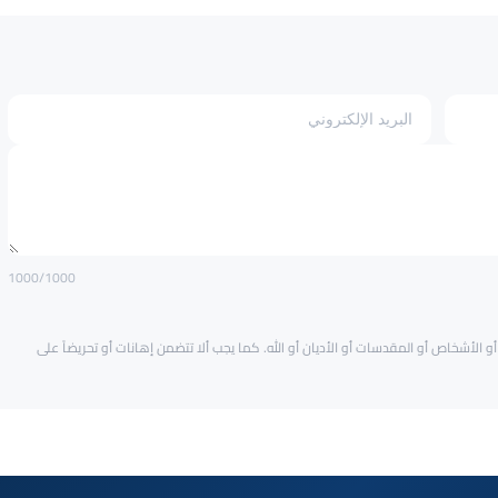
1000
/1000
و الأشخاص أو المقدسات أو الأديان أو الله. كما يجب ألا تتضمن إهانات أو تحريضاً على