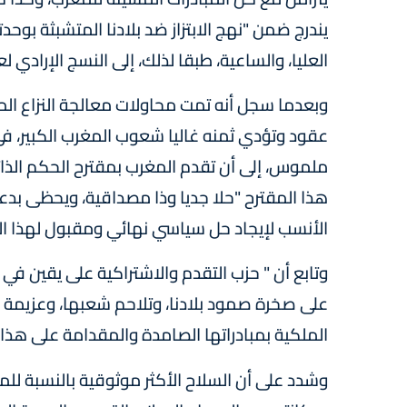
يندرج ضمن "نهج الابتزاز ضد بلادنا المتشبثة بوحد
العليا، والساعية، طبقا لذلك، إلى النسج الإرادي
وبعدما سجل أنه تمت محاولات معالجة النزاع ال
عقود وتؤدي ثمنه غاليا شعوب المغرب الكبير، ف
ملموس، إلى أن تقدم المغرب بمقترح الحكم الذات
هذا المقترح "حلا جديا وذا مصداقية، ويحظى بدعم
الأنسب لإيجاد حل سياسي نهائي ومقبول لهذا ال
وتابع أن " حزب التقدم والاشتراكية على يقين في
على صخرة صمود بلادنا، وتلاحم شعبها، وعزيمة
الملكية بمبادراتها الصامدة والمقدامة على هذا
وشدد على أن السلاح الأكثر موثوقية بالنسبة للمغ