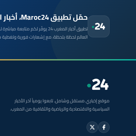
حمّل تطبيق Maroc24، أخبار المغرب تصلك أولاً
تطبيق أخبار المغرب 24 يوفّر لكم متا
العالم لحظة بلحظة، مع إشعارات فورية وتغطية 
موقع إخباري مستقل وشامل. تابعوا يومياً آخر الأخبار
السياسية والاقتصادية والرياضية والثقافية من المغرب.