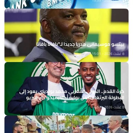
8 غشت 2026 - 15:35
بيتسو موسيماني مدربا جديدا لـ"بافانا بافانا
8 غشت 2026 - 15:01
كرة القدم.. الدولي المغربي محمد بولديني يعود إلى
البطولة البرتغالية من بوابة أكاديميكو دي فيزيو
8 غشت 2026 - 14:57