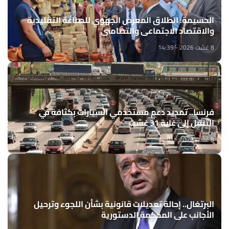
الحسيمة: انطلاق المعرض الجهوي للصناعة التقليدية
والاقتصاد الاجتماعي والتضامني
8 غشت 2026 - 14:39
فرنسا.. تمديد دعم مستخدمي السيارات بكثافة في
التنقل إلى غاية 31 غشت
8 غشت 2026 - 14:01
البرتغال.. إحالة تعديلات قانونية بشأن اللجوء وترحيل
الأجانب على المحكمة الدستورية