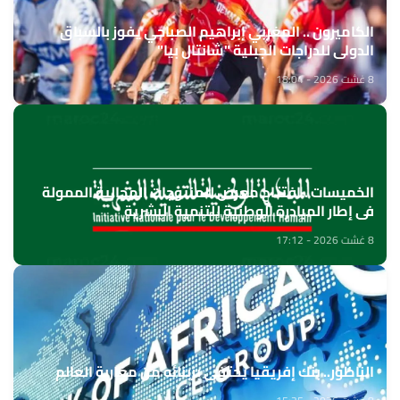
الكاميرون .. المغربي إبراهيم الصباحي يفوز بالسباق
الدولي للدراجات الجبلية "شانتال بيا"
8 غشت 2026 - 18:04
الخميسات ..افتتاح معرض للمنتوجات المجالية الممولة
في إطار المبادرة الوطنية للتنمية البشرية
8 غشت 2026 - 17:12
الناظور.. بنك إفريقيا يحتفي بزبنائه من مغاربة العالم