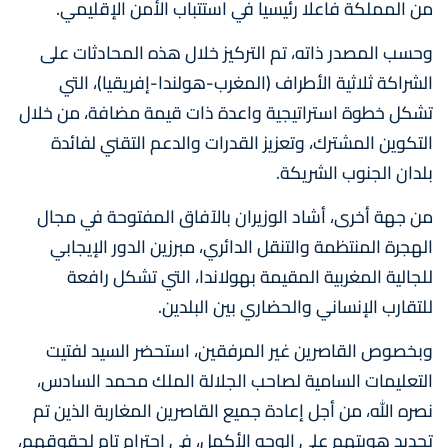
من المملكة فاعلا رئيسيا في استتباب الأمن الإقليمي.
وحسب المصدر ذاته، تم التركيز خلال هذه المحادثات على
الشراكة ثلاثية الأطراف (المغرب-هولندا-إفريقيا)، التي
تشكل خطوة استراتيجية واعدة ذات قيمة مضافة، من خلال
التكوين المشترك، وتعزيز القدرات والدعم التقني لفائدة
بلدان الجنوب الشريكة.
من جهة أخرى، أشاد الوزيران بالآفاق المفتوحة في مجال
الهجرة المنتظمة والتنقل الدائري، مبرزين الدور الإيجابي
للجالية المغربية المقيمة بهولاندا، التي تشكل رافعة
للتقارب الإنساني والحضاري بين البلدين.
وبخصوص القاصرين غير المرفقين، استحضر السيد لفتيت
التعليمات السامية لصاحب الجلالة الملك محمد السادس،
نصره الله، من أجل إعادة جميع القاصرين المغاربة الذين تم
تحديد هويتهم على الوجه الأكمل، في احترام تام لحقوقهم،