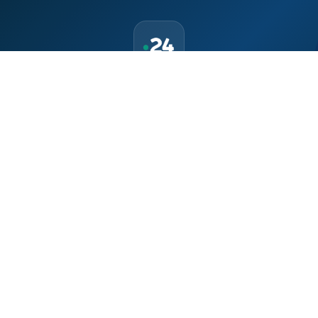
حمّل تطبيق Maroc24، أخبار المغرب تصلك أولاً
تطبيق أخبار المغرب 24 يوفّر لكم متابعة مباشرة لكل الأحداث التي تهمّ
المغرب ومغاربة العالم لحظة بلحظة، مع إشعارات فورية وتغطية
شاملة لكل المستجدات.
تحميل على
App Store
متوفر على
Google Play