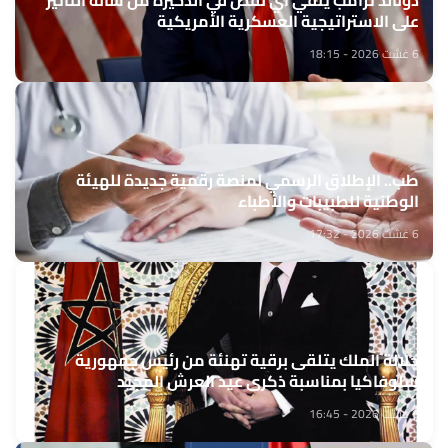
دونالد ترامب ينفي أي نقص في الذخيرة من شأنه التأثير
على الاستراتيجية العسكرية الأمريكية
6 غشت 2026 - 18:15
طب.. الإطلاق الرسمي لمنصة رقمية جديدة للهيئة
الوطنية للطبيبات والأطباء
6 غشت 2026 - 17:32
جلالة الملك يتلقى برقية تهنئة من رئيس جمهورية
سلوفاكيا بمناسبة ذكرى عيد العرش المجيد
6 غشت 2026 - 16:45