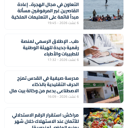
التعاون في مجال الهجرة.. إعادة
القاصرين غير المرفوقين مسألة
مبدأ قائمة على التعليمات الملكية
السامية (مصدر دبلوماسي)
6 غشت 2026 - 19:45
طب.. الإطلاق الرسمي لمنصة
رقمية جديدة للهيئة الوطنية
للطبيبات والأطباء
6 غشت 2026 - 17:32
مدرسة صيفية في القدس تمزج
الحرف التقليدية بالذكاء
الاصطناعي بدعم من وكالة بيت مال
القدس الشريف
6 غشت 2026 - 16:09
مراكش: استقرار الرقم الاستدلالي
للأثمان عند الاستهلاك خلال شهر
يونيو الماضي (مندوبية)