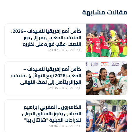
مقالات مشابهة
كأس أمم إفريقيا للسيدات –2026 :
المنتخب المغربي يمر إلى دور
النصف ،عقب فوزه على نظيره
الجنوب إفريقي (2-1) ويتأهل إلى
8 غشت 2026 - 23:02
مونديال 2027
كأس أمم إفريقيا للسيدات –
المغرب 2026 (ربع النهائي).. منتخب
الجزائر يتأهل إلى نصف النهائي
بفوزه على نظيره الايفواري (2-1)
8 غشت 2026 - 21:35
الكاميرون .. المغربي إبراهيم
الصباحي يفوز بالسباق الدولي
للدراجات الجبلية "شانتال بيا"
8 غشت 2026 - 18:04