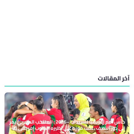
آخر المقالات
كأس أمم إفريقيا للسيدات –2026 : المنتخب المغربي يمر
إلى دور النصف ،عقب فوزه على نظيره الجنوب إفريقي (2-