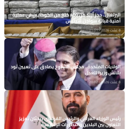
البرتغال.. حجز أزيد من 400 كلغ من الكوكايين في عملية
أمنية قبالة سواحل سينيس
8 غشت 2026 - 21:01
الولايات المتحدة.. مجلس الشيوخ يصادق على تعيين تود
بلانش وزيرا للعدل
8 غشت 2026 - 20:02
رئيس الوزراء العراقي والرئيس الفرنسي يبحثان تعزيز
التعاون بين البلدين والتطورات الإقليمية