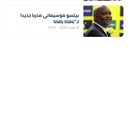
بيتسو موسيماني مدربا جديدا
لـ"بافانا بافانا
8 غشت 2026 - 15:01