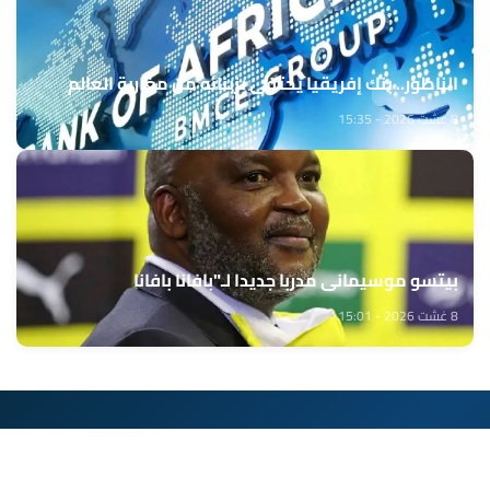
الناظور.. بنك إفريقيا يحتفي بزبنائه من مغاربة العالم
8 غشت 2026 - 15:35
بيتسو موسيماني مدربا جديدا لـ"بافانا بافانا
8 غشت 2026 - 15:01