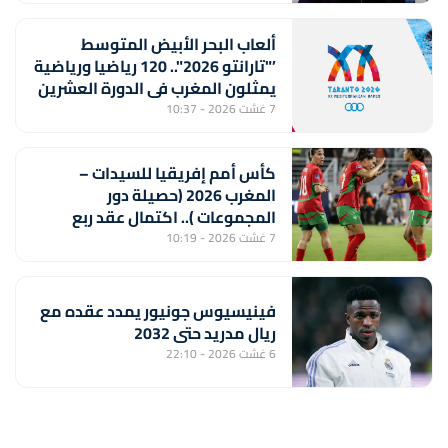
الفوز" (خورخي فيلدا)
ألعاب البحر الأبيض المتوسط
’"تارانتو 2026".. 120 رياضيا ورياضية
يمثلون المغرب في الدورة العشرين
7 غشت 2026 - 10:37
كأس أمم إفريقيا للسيدات –
المغرب 2026 (حصيلة دور
المجموعات ).. اكتمال عقد ربع
النهائي ولبؤات الأطلس أمام جنوب
7 غشت 2026 - 10:19
إفريقيا بعيون المونديال
فينيسيوس جونيور يمدد عقده مع
ريال مدريد حتى 2032
6 غشت 2026 - 22:10