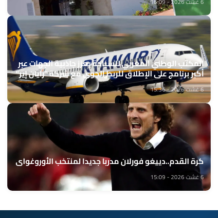
6 غشت 2026 - 16:09
المكتب الوطني المغربي للسياحة يعزز جاذبية الجهات عبر
أكبر برنامج على الإطلاق للربط الجوي مع شركة "رايان إير"
6 غشت 2026 - 15:36
كرة القدم..دييغو فورلان مدربا جديدا لمنتخب الأوروغواي
6 غشت 2026 - 15:09