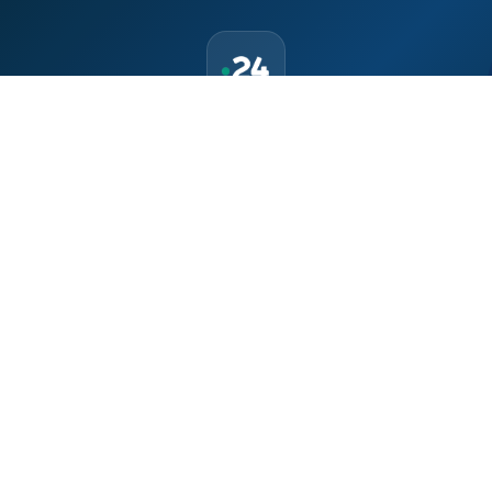
حمّل تطبيق Maroc24، أخبار المغرب تصلك أولاً
تطبيق أخبار المغرب 24 يوفّر لكم متابعة مباشرة لكل الأحداث التي تهمّ
المغرب ومغاربة العالم لحظة بلحظة، مع إشعارات فورية وتغطية
شاملة لكل المستجدات.
تحميل على
App Store
متوفر على
Google Play