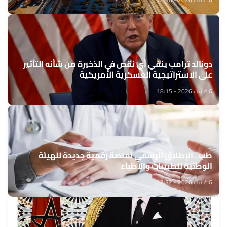
دونالد ترامب ينفي أي نقص في الذخيرة من شأنه التأثير
على الاستراتيجية العسكرية الأمريكية
6 غشت 2026 - 18:15
طب.. الإطلاق الرسمي لمنصة رقمية جديدة للهيئة
الوطنية للطبيبات والأطباء
6 غشت 2026 - 17:32