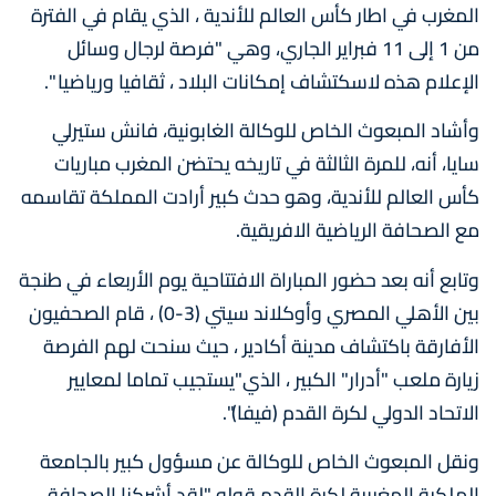
المغرب في اطار كأس العالم للأندية ، الذي يقام في الفترة
من 1 إلى 11 فبراير الجاري، وهي "فرصة لرجال وسائل
الإعلام هذه لاسكتشاف إمكانات البلاد ، ثقافيا ورياضيا ".
وأشاد المبعوث الخاص للوكالة الغابونية، فانش ستيرلي
سايا، أنه، للمرة الثالثة في تاريخه يحتضن المغرب مباريات
كأس العالم للأندية، وهو حدث كبير أرادت المملكة تقاسمه
مع الصحافة الرياضية الافريقية.
وتابع أنه بعد حضور المباراة الافتتاحية يوم الأربعاء في طنجة
بين الأهلي المصري وأوكلاند سيتي (3-0) ، قام الصحفيون
الأفارقة باكتشاف مدينة أكادير ، حيث سنحت لهم الفرصة
زيارة ملعب "أدرار" الكبير ، الذي"يستجيب تماما لمعايير
الاتحاد الدولي لكرة القدم (فيفا)".
ونقل المبعوث الخاص للوكالة عن مسؤول كبير بالجامعة
الملكية المغربية لكرة القدم قوله "لقد أشركنا الصحافة