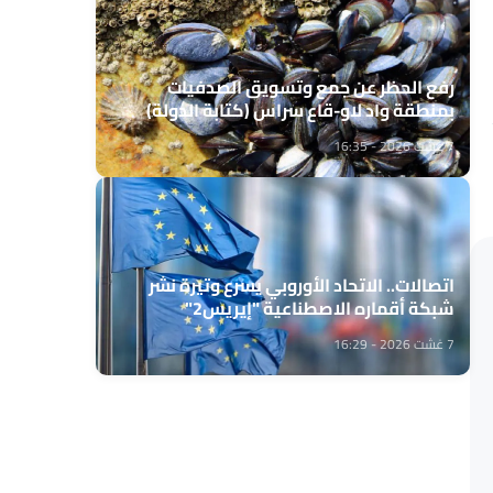
رفع الحظر عن جمع وتسويق الصدفيات
بمنطقة واد لاو-قاع سراس (كتابة الدولة)
7 غشت 2026 - 16:35
اتصالات.. الاتحاد الأوروبي يسرع وتيرة نشر
شبكة أقماره الاصطناعية "إيريس2"
7 غشت 2026 - 16:29