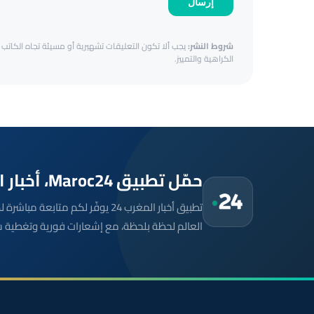
إرسال
شروط النشر:
يجب ألا تكون التعليقات تشهيرية أو مسيئة تجاه الكاتب أ
الكراهية والتمييز.
حمّل تطبيق Maroc24، أخبار المغرب تصلك أولاً
تطبيق أخبار المغرب 24 يوفّر لكم متا
العالم لحظة بلحظة، مع إشعارات فورية وتغطية 