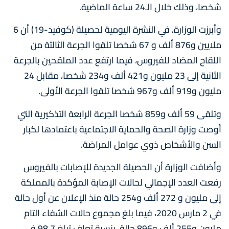
شخصا، وذلك خلال الـ24 ساعة الماضية.
وأبرزت الوزارة، في النشرة اليومية لحصيلة (كوفيد-19) أن 6
ملايين و876 ألف و 67 شخصا تلقوا الجرعة الثالثة من
اللقاح المضاد للفيروس، فيما ارتفع عدد الملقحين بالجرعة
الثانية إلى 23 مليون و421 ألف و234 شخصا، مقابل 24
مليون و919 ألف و967 شخصا تلقوا الجرعة الأولى.
وتلقى 59 ألف و859 شخصا الجرعة الرابعة التذكيرية التي
أوصت وزارة الصحة والحماية الاجتماعية باعتمادها لكبار
السن والأشخاص ذوي عوامل المراضة.
وأضافت الوزارة أن الحصيلة الجديدة للإصابات بالفيروس
رفعت العدد الإجمالي لحالات الإصابة المؤكدة بالمملكة
إلى مليون و 272 ألف و254 حالة منذ الإعلان عن أول حالة
في 2 مارس 2020، فيما بلغ مجموع حالات الشفاء التام
مليون و255 ألف و896 حالة، بنسبة تعاف تبلغ 98.7 في