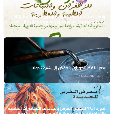
بولمان تفتتح الدورة الثانية لمهرجان الزعفران والنباتات
الطبية والعطرية وسط حضور واسع وكرنفال تراثي مميز
7 غشت 2026 - 12:21
سعر النفط الكويتي ينخفض إلى 72,44 دولار
7 غشت 2026 - 11:54
الدورة الـ17 لمعرض الفرس بالجديدة.. المحاضرات العلمية
والثقافية تستكشف مكانة الفرس ودوره في خدمة