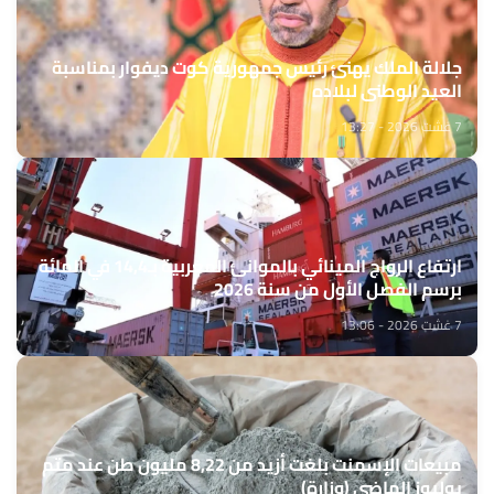
جلالة الملك يهنئ رئيس جمهورية كوت ديفوار بمناسبة
العيد الوطني لبلاده
7 غشت 2026 - 13:27
ارتفاع الرواج المينائي بالموانئ المغربية بـ14,4 في المائة
برسم الفصل الأول من سنة 2026
7 غشت 2026 - 13:06
مبيعات الإسمنت بلغت أزيد من 8,22 مليون طن عند متم
يوليوز الماضي (وزارة)