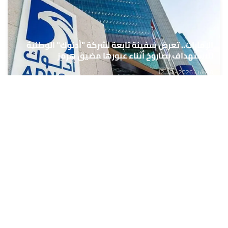
الإمارات.. تعرض سفينة تابعة لشركة "أدنوك" الوطنية
للاستهداف بصاروخ أثناء عبورها مضيق هرمز
8 غشت 2026 - 12:18
حمّل تطبيق Maroc24، أخبار المغرب تصلك أولاً
تطبيق أخبار المغرب 24 يوفّر لكم متابعة مباشرة لكل الأحداث التي تهمّ
المغرب ومغاربة العالم لحظة بلحظة، مع إشعارات فورية وتغطية
شاملة لكل المستجدات.