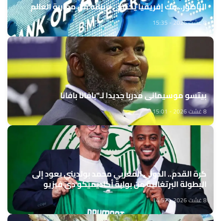
الناظور.. بنك إفريقيا يحتفي بزبنائه من مغاربة العالم
8 غشت 2026 - 15:35
بيتسو موسيماني مدربا جديدا لـ"بافانا بافانا
8 غشت 2026 - 15:01
كرة القدم.. الدولي المغربي محمد بولديني يعود إلى
البطولة البرتغالية من بوابة أكاديميكو دي فيزيو
8 غشت 2026 - 14:57