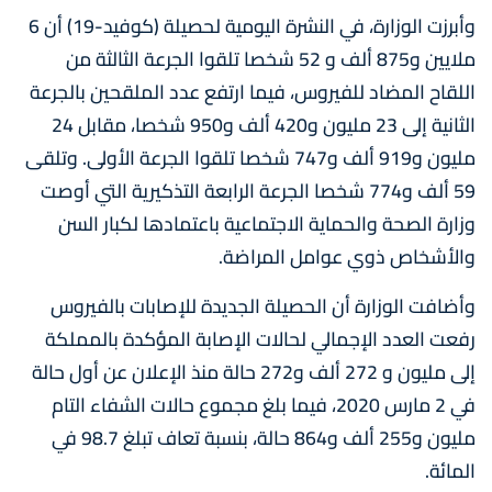
وأبرزت الوزارة، في النشرة اليومية لحصيلة (كوفيد-19) أن 6
ملايين و875 ألف و 52 شخصا تلقوا الجرعة الثالثة من
اللقاح المضاد للفيروس، فيما ارتفع عدد الملقحين بالجرعة
الثانية إلى 23 مليون و420 ألف و950 شخصا، مقابل 24
مليون و919 ألف و747 شخصا تلقوا الجرعة الأولى. وتلقى
59 ألف و774 شخصا الجرعة الرابعة التذكيرية التي أوصت
وزارة الصحة والحماية الاجتماعية باعتمادها لكبار السن
والأشخاص ذوي عوامل المراضة.
وأضافت الوزارة أن الحصيلة الجديدة للإصابات بالفيروس
رفعت العدد الإجمالي لحالات الإصابة المؤكدة بالمملكة
إلى مليون و 272 ألف و272 حالة منذ الإعلان عن أول حالة
في 2 مارس 2020، فيما بلغ مجموع حالات الشفاء التام
مليون و255 ألف و864 حالة، بنسبة تعاف تبلغ 98.7 في
المائة.