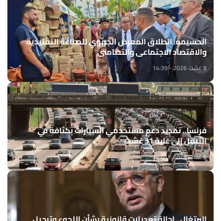
الحسيمة: انطلاق المعرض الجهوي للصناعة التقليدية
والاقتصاد الاجتماعي والتضامني
8 غشت 2026 - 14:39
فرنسا.. تمديد دعم مستخدمي السيارات بكثافة في
التنقل إلى غاية 31 غشت
8 غشت 2026 - 14:01
البرتغال.. إحالة تعديلات قانونية بشأن اللجوء وترحيل