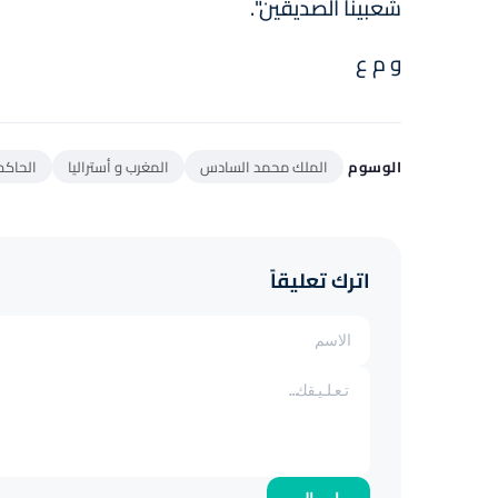
شعبينا الصديقين".
و م ع
الوسوم
الملك محمد السادس
المغرب و أستراليا
الحاكم
اترك تعليقاً