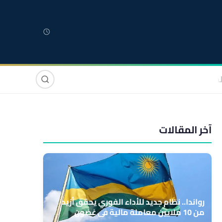
لمغربية
مغاربة العالم
دولي
صوت وصورة
آخر المقالات
رواندا.. نظام جديد للأداء الفوري يحقق أزيد
من 10 ملايين معاملة مالية في غضون