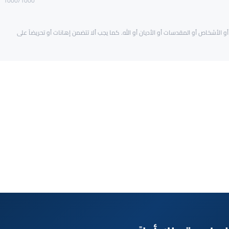
1000
/1000
و الأشخاص أو المقدسات أو الأديان أو الله. كما يجب ألا تتضمن إهانات أو تحريضاً على