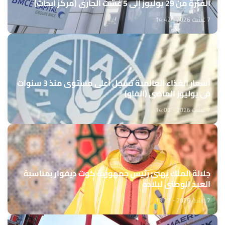
الفترة من 29 يوليوز إلى 5 غشت الجاري (مركز أبحاث)
7 غشت 2026 - 14:42
أسعار الغذاء العالمية تسجل أعلى مستوى منذ 3 سنوات
في يوليوز الماضي (الفاو)
7 غشت 2026 - 14:03
جلالة الملك يهنئ رئيس جمهورية كوت ديفوار بمناسبة
العيد الوطني لبلاده
7 غشت 2026 - 13:27