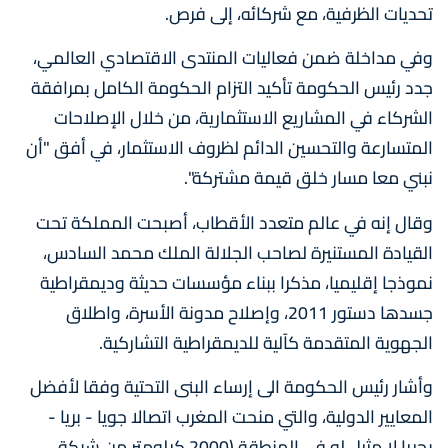
تحديات الظرفية، مع شركائه، إلى فرص.
وفي مداخلة ضمن فعاليات المنتدى الاقتصادي العالمي،
جدد رئيس الحكومة تأكيد التزام الحكومة الكامل بمرافقة
الشركاء في المشاريع الاستثمارية، من خلال الإصلاحات
المتسارعة والتحسين الدائم لظروف الاستثمار، في أفق "أن
نبني معا مسار خلق قيمة مشتركة".
وقال إنه في عالم متعدد الأقطاب، أصبحت المملكة تحت
القيادة المستنيرة لصاحب الجلالة الملك محمد السادس،
نموذجا إقليميا، مذكرا ببناء مؤسسات حديثة وديمقراطية
جسدها دستور 2011، وإصلاح مدونة الأسرة، واطلاق
الجهوية المتقدمة كآلية للديمقراطية التشاركية.
وأشار رئيس الحكومة الى إرساء البنى التحتية وفقا لأفضل
المعايير الدولية، والتي منحت المغرب اتصالا جويا - بريا -
بحريا لا مثيل له في المنطقة (2000 كيلومتر من شبكة