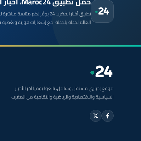
حمّل تطبيق Maroc24، أخبار المغرب تصلك أولاً
تطبيق أخبار المغرب 24 يوفّر لكم متا
العالم لحظة بلحظة، مع إشعارات فورية وتغطية 
موقع إخباري مستقل وشامل. تابعوا يومياً آخر الأخبار
السياسية والاقتصادية والرياضية والثقافية من المغرب.