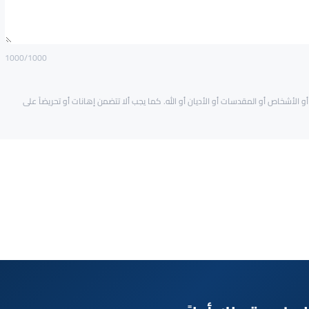
1000
/1000
و الأشخاص أو المقدسات أو الأديان أو الله. كما يجب ألا تتضمن إهانات أو تحريضاً على