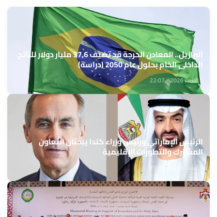
البرازيل.. المعادن الحرجة قد تضيف 37,6 مليار دولار للناتج
الداخلي الخام بحلول عام 2050 (دراسة)
5 غشت 2026 - 22:07
الرئيس الإماراتي ورئيس وزراء كندا يبحثان التعاون
المشترك والتطورات الإقليمية
5 غشت 2026 - 21:34