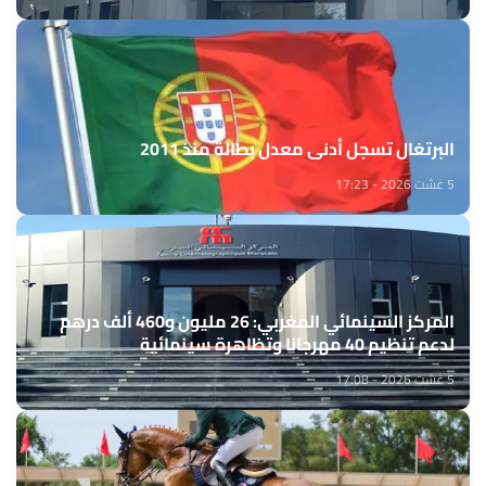
البرتغال تسجل أدنى معدل بطالة منذ 2011
5 غشت 2026 - 17:23
المركز السينمائي المغربي: 26 مليون و460 ألف درهم
لدعم تنظيم 40 مهرجانا وتظاهرة سينمائية
5 غشت 2026 - 17:08