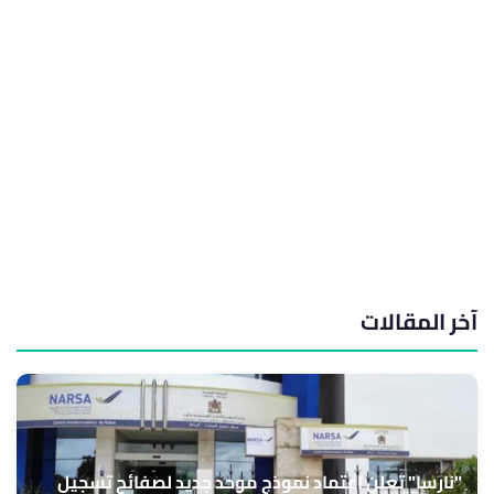
آخر المقالات
"نارسا" تعلن اعتماد نموذج موحد جديد لصفائح تسجيل