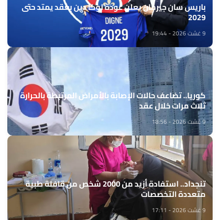
باريس سان جيرمان يعلن عودة لوكا دين بعقد يمتد حتى
2029
9 غشت 2026 - 19:44
كوريا.. تضاعف حالات الإصابة بالأمراض المرتبطة بالحرارة
ثلاث مرات خلال عقد
9 غشت 2026 - 18:56
تنجداد.. استفادة أزيد من 2000 شخص من قافلة طبية
متعددة التخصصات
9 غشت 2026 - 17:11