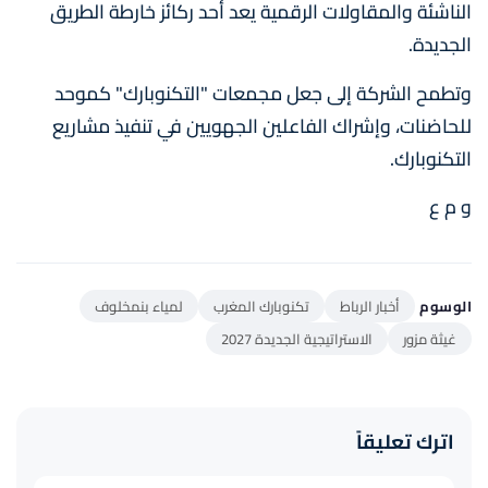
الناشئة والمقاولات الرقمية يعد أحد ركائز خارطة الطريق
الجديدة.
وتطمح الشركة إلى جعل مجمعات "التكنوبارك" كموحد
للحاضنات، وإشراك الفاعلين الجهويين في تنفيذ مشاريع
التكنوبارك.
و م ع
الوسوم
أخبار الرباط
تكنوبارك المغرب
لمياء بنمخلوف
غيثة مزور
الاستراتيجية الجديدة 2027
اترك تعليقاً