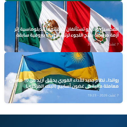
المكسيك والبيرو تستأنفان علاقاتهما الدبلوماسية إثر
أزمة مرتبطة بمنح اللجوء لرئيسة وزراء بيروفية سابقة
7 غشت 2026 - 20:31
رواندا.. نظام جديد للأداء الفوري يحقق أزيد من 10 ملايين
معاملة مالية في غضون أسابيع (البنك المركزي)
7 غشت 2026 - 19:23