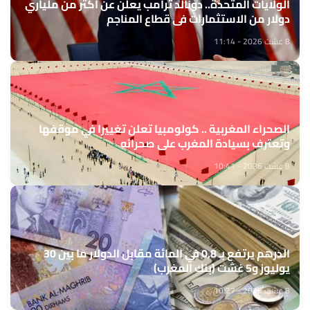
الولايات المتحدة.. دونالد ترامب يعلن عن أكثر من ملياري
دولار من الاستثمارات في قطاع المناجم
8 غشت 2026 - 11:14
الصحراء المغربية .. كولومبيا تعلن تغييرا في موقفها
وتعترف بسيادة المغرب على صحرائه
8 غشت 2026 - 10:41
الدرهم يرتفع بـ 0,8 في المائة مقابل الدولار ما بين 30
يوليوز و5 غشت (بنك المغرب)
8 غشت 2026 - 10:27