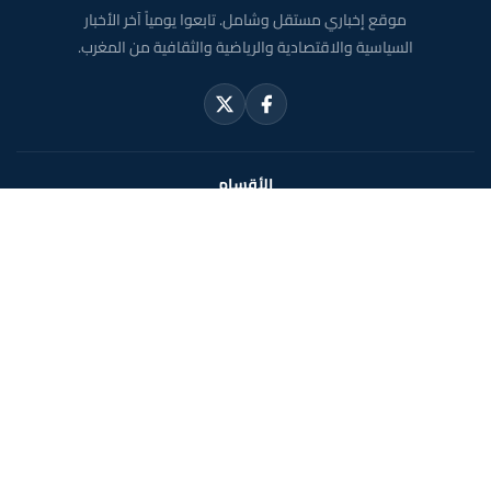
موقع إخباري مستقل وشامل. تابعوا يومياً آخر الأخبار
السياسية والاقتصادية والرياضية والثقافية من المغرب.
الأقسام
أخبار وطنية
رياضة
سياسة
دولي
جهات
صحة
روابط مفيدة
الملك محمد السادس
ولي العهد الأمير مولاي الحسن
مواقيت الصلاة بالمغرب
خريطة المغرب
الصحراء المغربية
حول الموقع
الرئيسية
الشروط القانونية
سياسة الخصوصية
اتصل بنا
En français