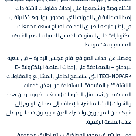
التكنولوجية وتشجيعها على إحداث مقاولات ناشئة ذات
إمكانات عالية في الجهات التي يوجدون بها. وهكذا يرتقب
في إطار خارطة الطريق الجديدة، افتتاح تسعة مجمعات
"تكنوبارك" خلال السنوات الخمس المقبلة، لتضم الشبكة
المستقبلية 14 موقعا.
وفضلا عن إحداث المواقع، قام مجلس الإدارة – في سعيه
للإدماج – بالمصادقة على إحداث المنصة الإلكترونية E-
TECHNOPARK التي ستسمح لحاملي المشاريع والمقاولات
الناشئة "غير المقيمة" بالاستفادة من بعض خدمات
المواكبة عن بُعد، مثل التكوينات (بصيغة حضورية وعن بعد)
والندوات (البث المباشر)، بالإضافة إلى ضمان الولوج إلى
شبكة من الموجهين والخبراء الذين سيتيحون خدماتهم على
هذه المنصة الرقمية.
وفي ما يتعلق بمحور المواكبة، سيتم إطلاق مجموعة