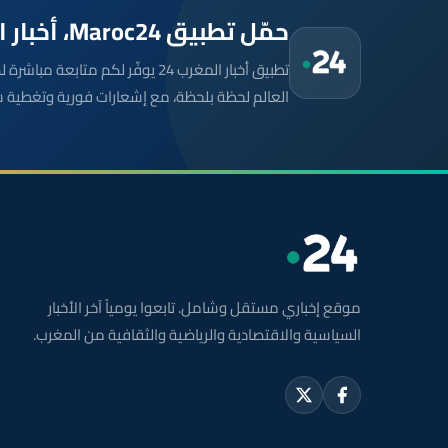
حمّل تطبيق Maroc24، أخبار المغرب تصلك أولاً
تطبيق أخبار المغرب 24 يوفّر لكم متا
العالم لحظة بلحظة، مع إشعارات فورية وتغطية 
موقع إخباري مستقل وشامل. تابعوا يومياً آخر الأخبار
السياسية والاقتصادية والرياضية والثقافية من المغرب.