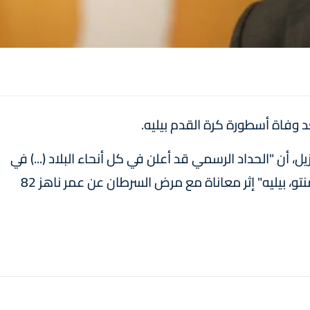
عد وفاة أسطورة كرة القدم بيليه.
، أن "الحداد الرسمي قد أعلن في كل أنحاء البلاد (...) في
بادرة تكريمية بعد وفاة إدسون أرانتيس دو ناسيمنتو، بيليه" إثر معاناة مع مرض السرطان عن عمر ناهز 82