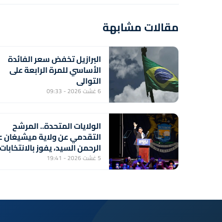
مقالات مشابهة
البرازيل تخفض سعر الفائدة
الأساسي للمرة الرابعة على
التوالي
6 غشت 2026 - 09:33
الولايات المتحدة.. المرشح
التقدمي عن ولاية ميشيغان ع
الرحمن السيد، يفوز بالانتخابات
التمهيدية للحزب الديمقراطي
5 غشت 2026 - 19:41
لعضوية مجلس الشيوخ