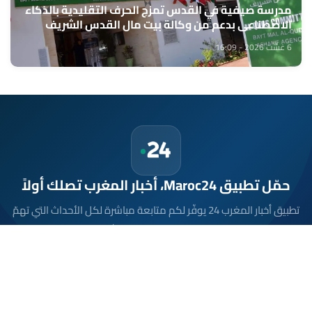
مدرسة صيفية في القدس تمزج الحرف التقليدية بالذكاء
الاصطناعي بدعم من وكالة بيت مال القدس الشريف
6 غشت 2026 - 16:09
حمّل تطبيق Maroc24، أخبار المغرب تصلك أولاً
تطبيق أخبار المغرب 24 يوفّر لكم متابعة مباشرة لكل الأحداث التي تهمّ
المغرب ومغاربة العالم لحظة بلحظة، مع إشعارات فورية وتغطية
شاملة لكل المستجدات.
تحميل على
App Store
متوفر على