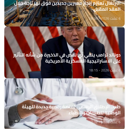
البرتغال تعتزم إنجاز معبرين جديدين فوق نهر تاجة خلال
العقد المقبل
6 غشت 2026 - 18:36
دونالد ترامب ينفي أي نقص في الذخيرة من شأنه التأثير
على الاستراتيجية العسكرية الأمريكية
6 غشت 2026 - 18:15
طب.. الإطلاق الرسمي لمنصة رقمية جديدة للهيئة
الوطنية للطبيبات والأطباء
6 غشت 2026 - 17:32