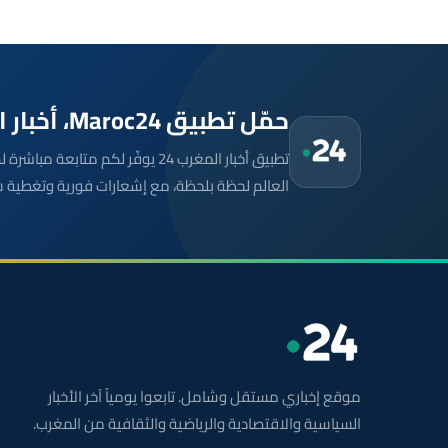
حمّل تطبيق Maroc24، أخبار المغرب تصلك أولاً
تطبيق أخبار المغرب 24 يوفّر لكم متا
العالم لحظة بلحظة، مع إشعارات فورية وتغطية 
موقع إخباري مستقل وشامل. تابعوا يومياً آخر الأخبار
السياسية والاقتصادية والرياضية والثقافية من المغرب.