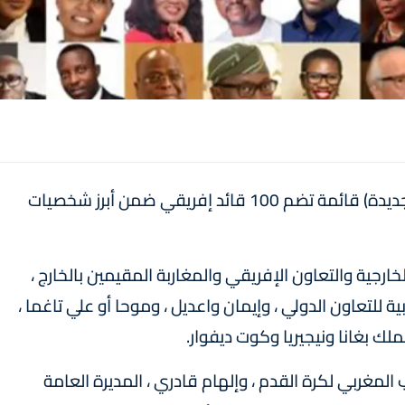
نشرت المجلة النيجيرية "دو نيو إفريقيا (أفريقيا الجديدة) قائمة تضم 100 قائد إفريقي ضمن أبرز شخصيات
خارجية والتعاون الإفريقي والمغاربة المقيمين بالخارج ،
ة للتعاون الدولي ، وإيمان واعديل ، وموحا أو علي تاغما ،
ملك بغانا ونيجيريا وكوت ديفوار.
المغربي لكرة القدم ، وإلهام قادري ، المديرة العامة