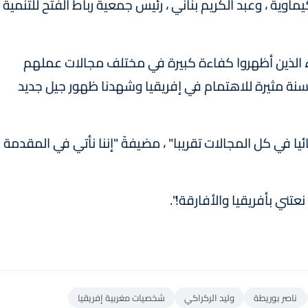
ة ، وعبد الكريم بناني ، رئيس جمعية رباط الفتح للتنمية
الرجال والنساء الذين أظهروا كفاءة كبيرة في مختلف مجالات عملهم
 وكتبت المجلة أن "سنة 2022 كانت سنة مثيرة للاهتمام في إفريقيا وشهدنا ظهور جيل جديد
يا في كل المجالات تقريبا" ، مضيفةً "إننا نأتي في المقدمة
تني بأفريقيا والأفارقة!".
ناصر بوريطة
وليد الركراكي
شخصيات مغربية إفريقيا