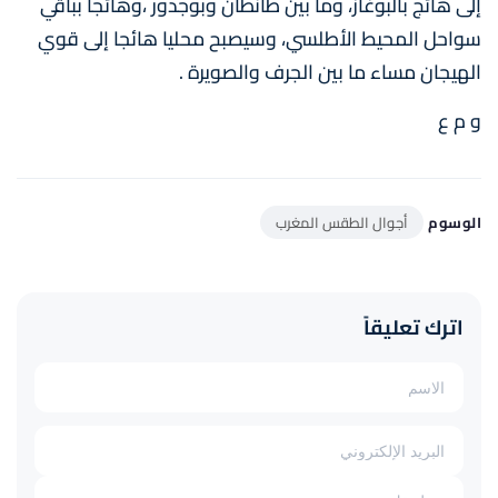
إلى هائج بالبوغاز، وما بين طانطان وبوجدور ،وهائجا بباقي
سواحل المحيط الأطلسي، وسيصبح محليا هائجا إلى قوي
الهيجان مساء ما بين الجرف والصويرة .
و م ع
الوسوم
أجوال الطقس المغرب
اترك تعليقاً