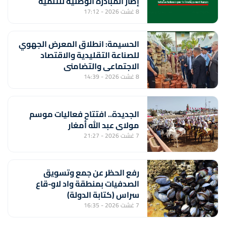
إطار المبادرة الوطنية للتنمية
البشرية
8 غشت 2026 - 17:12
الحسيمة: انطلاق المعرض الجهوي
للصناعة التقليدية والاقتصاد
الاجتماعي والتضامني
8 غشت 2026 - 14:39
الجديدة.. افتتاح فعاليات موسم
مولاي عبد الله أمغار
7 غشت 2026 - 21:27
رفع الحظر عن جمع وتسويق
الصدفيات بمنطقة واد لاو-قاع
سراس (كتابة الدولة)
7 غشت 2026 - 16:35