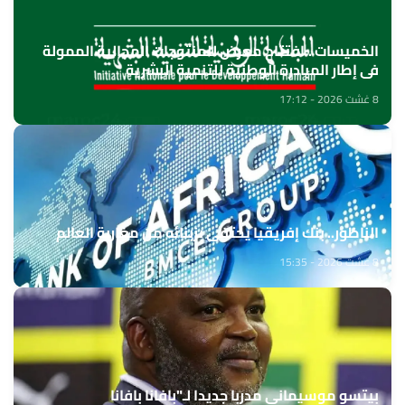
الخميسات ..افتتاح معرض للمنتوجات المجالية الممولة
في إطار المبادرة الوطنية للتنمية البشرية
8 غشت 2026 - 17:12
الناظور.. بنك إفريقيا يحتفي بزبنائه من مغاربة العالم
8 غشت 2026 - 15:35
بيتسو موسيماني مدربا جديدا لـ"بافانا بافانا