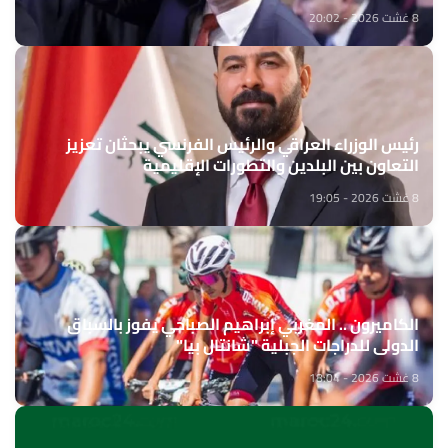
8 غشت 2026 - 20:02
رئيس الوزراء العراقي والرئيس الفرنسي يبحثان تعزيز
التعاون بين البلدين والتطورات الإقليمية
8 غشت 2026 - 19:05
الكاميرون .. المغربي إبراهيم الصباحي يفوز بالسباق
الدولي للدراجات الجبلية "شانتال بيا"
8 غشت 2026 - 18:04