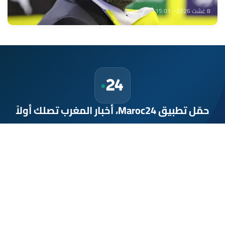
8 غشت 2026 - 15:01
حمّل تطبيق Maroc24، أخبار المغرب تصلك أولاً
تطبيق أخبار المغرب 24 يوفّر لكم متابعة مباشرة لكل الأحداث التي تهمّ
المغرب ومغاربة العالم لحظة بلحظة، مع إشعارات فورية وتغطية
شاملة لكل المستجدات.
تحميل على
App Store
متوفر على
Google Play