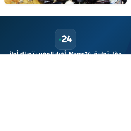
حمّل تطبيق Maroc24، أخبار المغرب تصلك أولاً
تطبيق أخبار المغرب 24 يوفّر لكم متابعة مباشرة لكل الأحداث التي تهمّ
المغرب ومغاربة العالم لحظة بلحظة، مع إشعارات فورية وتغطية
شاملة لكل المستجدات.
تحميل على
App Store
متوفر على
Google Play