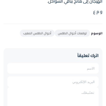
الهيجان إلى هائج بباقي السواحل.
و م ع
الوسوم
توقعات أحوال الطقس
أحوال الطقس المغرب
اترك تعليقاً